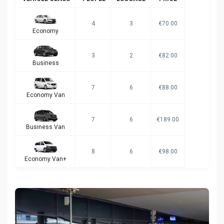
4
3
€70.00
Economy
3
2
€82.00
Business
7
6
€88.00
Economy Van
7
6
€189.00
Business Van
8
6
€98.00
Economy Van+