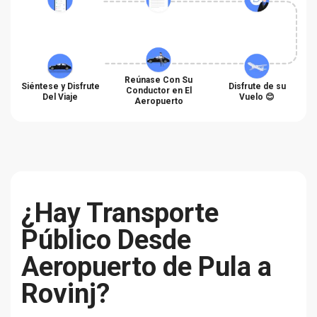
Reúnase Con Su
Siéntese y Disfrute
Disfrute de su
Conductor en El
Del Viaje
Vuelo 😊
Aeropuerto
¿Hay Transporte
Público Desde
Aeropuerto de Pula a
Rovinj?