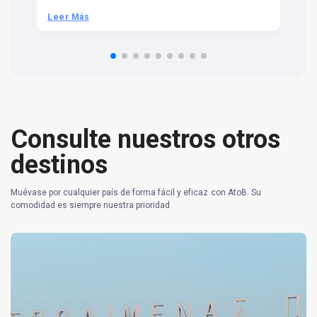
be
he
Leer Más
L
om
n 
re
Consulte nuestros otros
destinos
Muévase por cualquier país de forma fácil y eficaz con AtoB. Su
comodidad es siempre nuestra prioridad