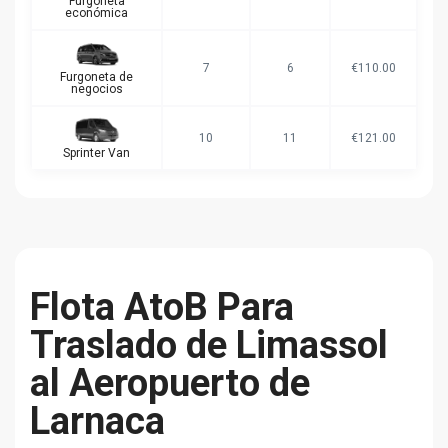
Furgoneta
económica
7
6
€110.00
Furgoneta de
negocios
10
11
€121.00
Sprinter Van
Flota AtoB Para
Traslado de Limassol
al Aeropuerto de
Larnaca