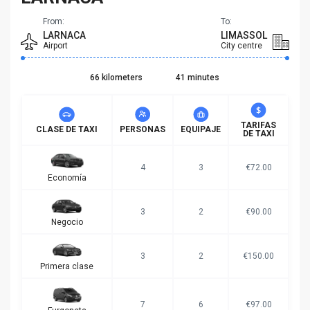
From:
To:
LARNACA
LIMASSOL
Airport
City centre
66 kilometers
41 minutes
TARIFAS
CLASE DE TAXI
PERSONAS
EQUIPAJE
DE TAXI
4
3
€72.00
Economía
3
2
€90.00
Negocio
3
2
€150.00
Primera clase
7
6
€97.00