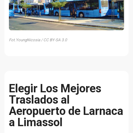
Fot.YoungNicosia / CC BY-SA 3.0
Elegir Los Mejores
Traslados al
Aeropuerto de Larnaca
a Limassol