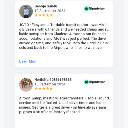
George Sandu
19 September 2024
10/10 • Easy and affordable transit option. I was visitin
Am
g Brussels with 6 friends and we needed cheap and re
va
liable transport from Charleroi Airport to our Brussels
wa
accomodations and AtoB was just perfect. The driver
or
arrived on time, and safely took us to the Hotel in Brus
dr
sels and back to the Airport when the trip was over.
Leer Más
L
NorthStar10836698363
13 September 2024
Airport &amp; mastic villages transfers. • Top all round
Pr
service can't be faulted. Used serval times and had no
UK
issues. George is a great driver - on time always &am
em
p; gives a bit of local history if asked.
be
ra
t 
we