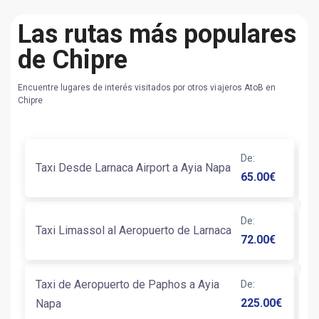
Las rutas más populares
de Chipre
Encuentre lugares de interés visitados por otros viajeros AtoB en
Chipre
De
:
Taxi Desde Larnaca Airport a Ayia Napa
T
65.00
€
De
:
T
Taxi Limassol al Aeropuerto de Larnaca
72.00
€
E
Taxi de Aeropuerto de Paphos a Ayia
De
:
T
225.00
€
Napa