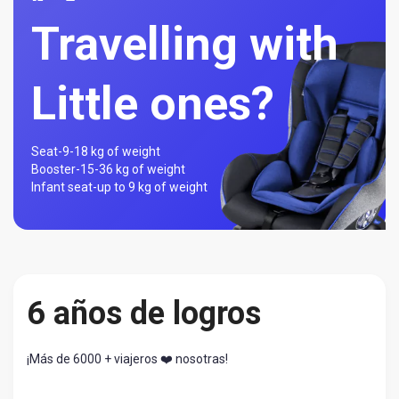
Travelling with
Little ones?
Seat-
9-18 kg of weight
Booster-
15-36 kg of weight
Infant seat-
up to 9 kg of weight
6 años de logros
¡Más de 6000 + viajeros ❤️ nosotras!