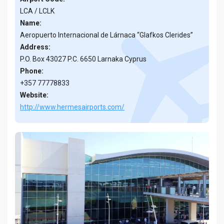
LCA / LCLK
Name:
Aeropuerto Internacional de Lárnaca “Glafkos Clerides”
Address:
P.O. Box 43027 P.C. 6650 Larnaka Cyprus
Phone:
+357 77778833
Website:
http://www.hermesairports.com/