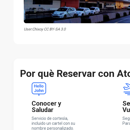
User:Chixoy CC BY-SA 3.0
Por què Reservar con At
Conocer y
Se
Saludar
Vu
Servicio de cortesìa,
Seg
incluido un cartel con su
Par
nombre personalizado.