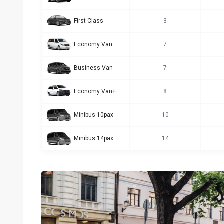
First Class
3
Economy Van
7
Business Van
7
Economy Van+
8
Minibus 10pax
10
Minibus 14pax
14