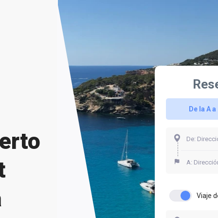
Rese
De la A a 
erto
t
a
Viaje d