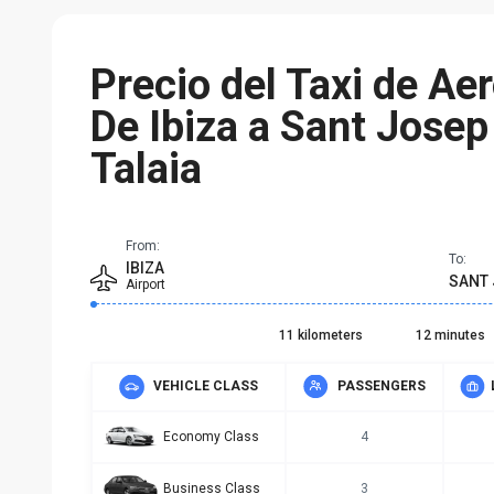
Precio del Taxi de Ae
De Ibiza a Sant Josep
Talaia
From:
To:
IBIZA
SANT 
Airport
11 kilometers
12 minutes
VEHICLE CLASS
PASSENGERS
Economy Class
4
Business Class
3