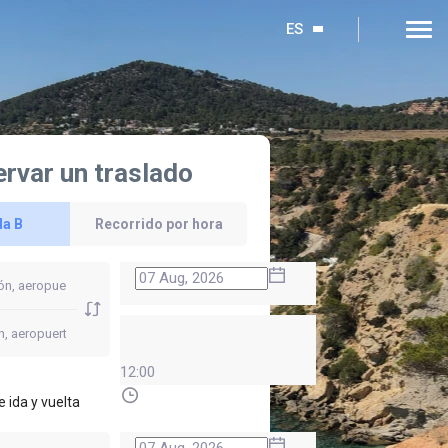
ES
rvar un traslado
la B
Recorrido por hora
12:00
e ida y vuelta