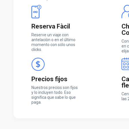
Reserva Fàcil
Ch
Co
Reserve un viaje con
antelaciòn o en el último
Con
momento con sólo unos
en c
clicks.
elija
Precios fijos
Ca
fl
Nuestros precios son fijos
y lo incluyen todo. Eso
Cen
significa que sabe lo que
las 
paga.