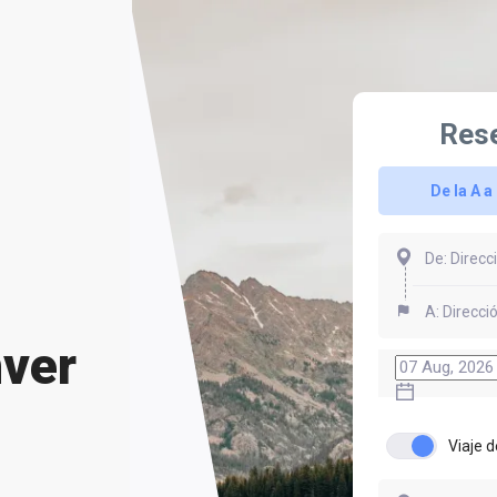
Rese
De la A a 
nver
Viaje d