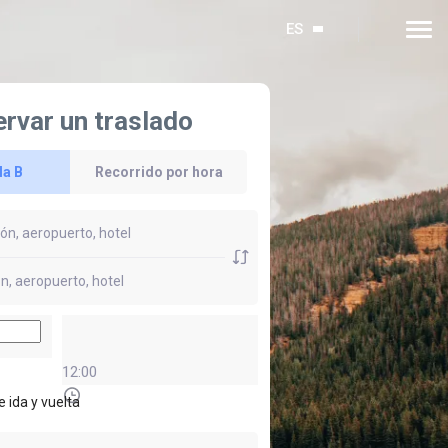
ES
rvar un traslado
la B
Recorrido por hora
12:00
e ida y vuelta