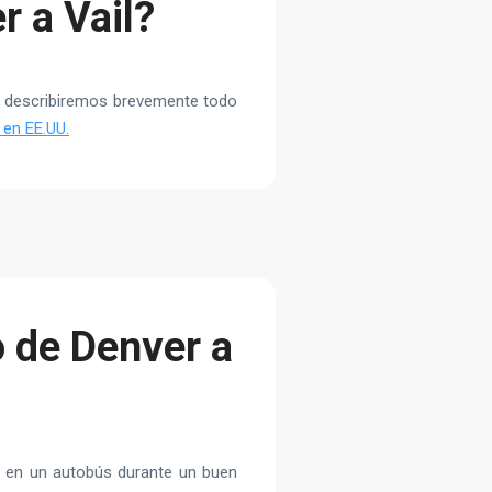
r a Vail?
o, describiremos brevemente todo
 en EE.UU.
 de Denver a
do en un autobús durante un buen