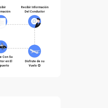
cibir
Recibir Información
rmación
Del Conductor
e Con Su
tor en El
Disfrute de su
puerto
Vuelo 😊