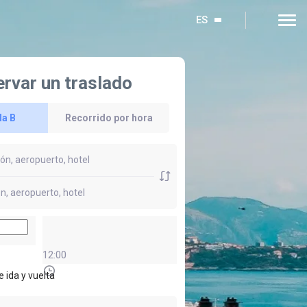
ES
rvar un traslado
la B
Recorrido por hora
12:00
e ida y vuelta