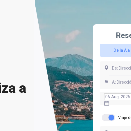
Rese
De la A a 
iza a
Viaje d