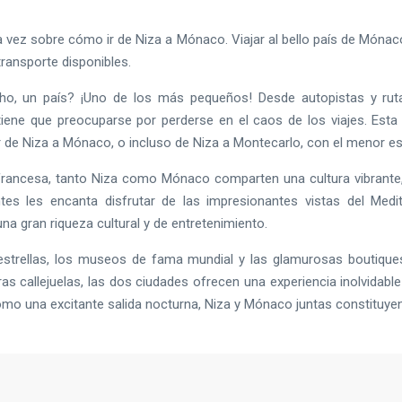
a vez sobre cómo ir de Niza a Mónaco. Viajar al bello país de Móna
transporte disponibles.
ho, un país? ¡Uno de los más pequeños! Desde autopistas y rut
 tiene que preocuparse por perderse en el caos de los viajes. Esta
r de Niza a Mónaco, o incluso de Niza a Montecarlo, con el menor es
 francesa, tanto Niza como Mónaco comparten una cultura vibrante,
antes les encanta disfrutar de las impresionantes vistas del Medi
na gran riqueza cultural y de entretenimiento.
estrellas, los museos de fama mundial y las glamurosas boutiques
s callejuelas, las dos ciudades ofrecen una experiencia inolvidable a
como una excitante salida nocturna, Niza y Mónaco juntas constituye