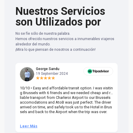
Nuestros Servicios
son Utilizados por
No se fíe sólo de nuestra palabra.
Hemos ofrecido nuestros servicios a innumerables viajeros
alrededor del mundo.
¡Mira lo que piensan de nosotros a continuación!
George Sandu
19 September 2024
10/10 • Easy and affordable transit option. I was visitin
Am
g Brussels with 6 friends and we needed cheap and re
va
liable transport from Charleroi Airport to our Brussels
wa
accomodations and AtoB was just perfect. The driver
or
arrived on time, and safely took us to the Hotel in Brus
dr
sels and back to the Airport when the trip was over.
Leer Más
L