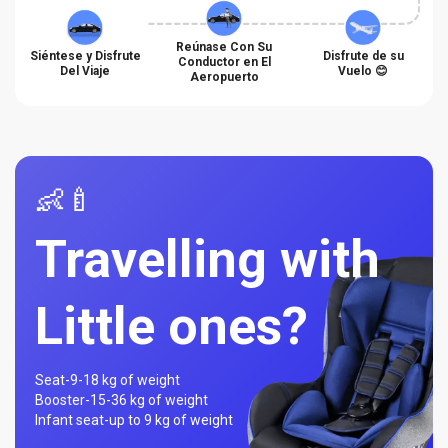
Reúnase Con Su
Siéntese y Disfrute
Disfrute de su
Conductor en El
Del Viaje
Vuelo 😊
Aeropuerto
👶🍼
Travelling with
Little ones?
Seat-
9-18 kg of weight
Booster-
15-36 kg of weight
Infant seat-
up to 9 kg of weight