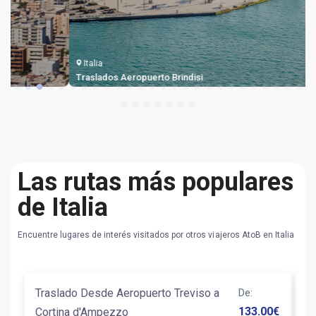
Italia
Traslados Aeropuerto Brindisi
Las rutas más populares
de Italia
Encuentre lugares de interés visitados por otros viajeros AtoB en Italia
Traslado Desde Aeropuerto Treviso a
De
:
T
133.00
€
Cortina d'Ampezzo
G