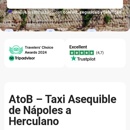
Un viaje personalizado, con
confort, seguridad y fiabilidad.
Mejor
Centro de
Calidad-
Precio
Ayuda 24/7
Fiabilidad
Garantizado
AtoB – Taxi Asequible
de Nápoles a
Herculano