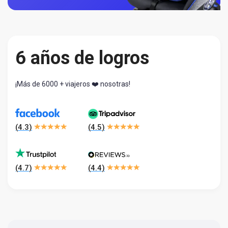
6 años de logros
¡Más de 6000 + viajeros ❤️ nosotras!
(
4.3
)
(
4.5
)
(
4.7
)
(
4.4
)