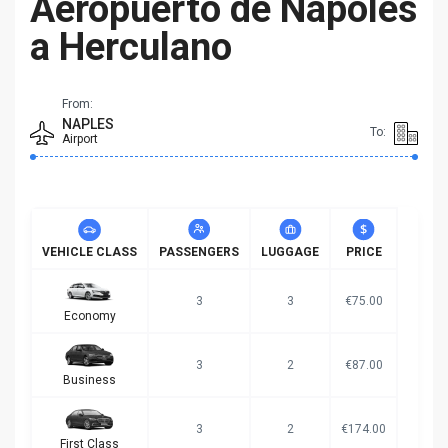
Aeropuerto de Nápoles
a Herculano
From:
NAPLES
To:
Airport
VEHICLE CLASS
PASSENGERS
LUGGAGE
PRICE
3
3
€75.00
Economy
3
2
€87.00
Business
3
2
€174.00
First Class