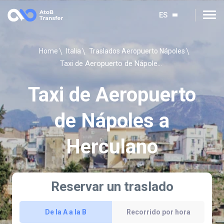
ES
Home
Italia
Traslados Aeropuerto Nápoles
Taxi de Aeropuerto de Nápoles a Herculano
Taxi de Aeropuerto
de Nápoles a
Herculano
Reservar un traslado
De la A a la B
Recorrido por hora