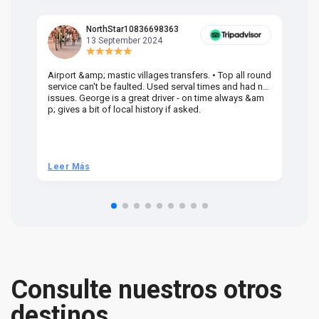
NorthStar10836698363
13 September 2024
Airport &amp; mastic villages transfers. • Top all round
Pr
service can't be faulted. Used serval times and had no
UK
issues. George is a great driver - on time always &am
em
p; gives a bit of local history if asked.
be
ra
t 
we
be
he
Leer Más
L
om
n 
re
Consulte nuestros otros
destinos