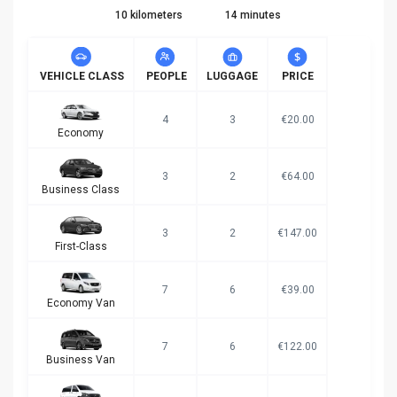
10 kilometers
14 minutes
VEHICLE CLASS
PEOPLE
LUGGAGE
PRICE
4
3
€20.00
Economy
3
2
€64.00
Business Class
3
2
€147.00
First-Class
7
6
€39.00
Economy Van
7
6
€122.00
Business Van