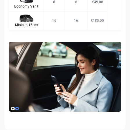
8
6
€49.00
Economy Van+
16
16
€185.00
Minibus 16pax