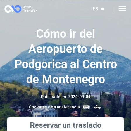
ES
Cómo ir del
Aeropuerto de
Podgorica al Centro
de Montenegro
Publicado en
:
2024-09-04
Opciones de transferencia
:
Reservar un traslado