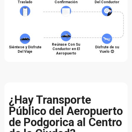
Traslado
Confirmación
Del Conductor
Reúnase Con Su
Siéntese y Disfrute
Disfrute de su
Conductor en El
Del Viaje
Vuelo 😊
Aeropuerto
¿Hay Transporte
Público del Aeropuerto
de Podgorica al Centro