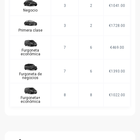
3
2
€1041.00
Negocio
3
2
€1728.00
Primera clase
7
6
€469.00
Furgoneta
económica
7
6
€1393.00
Furgoneta de
negocios
8
8
€1022.00
Furgoneta+
económica