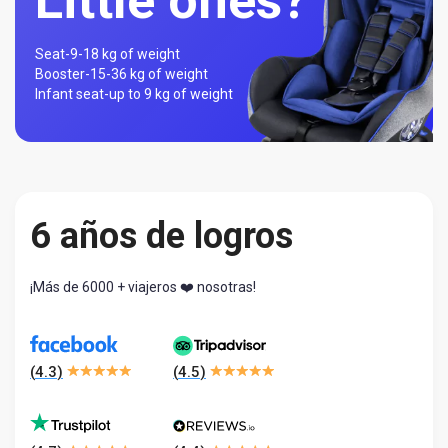
Little ones?
Seat-
9-18 kg of weight
Booster-
15-36 kg of weight
Infant seat-
up to 9 kg of weight
6 años de logros
¡Más de 6000 + viajeros ❤️ nosotras!
(
4.3
)
(
4.5
)