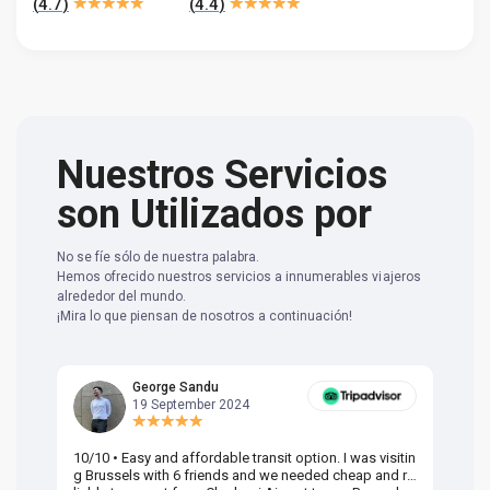
(
4.7
)
(
4.4
)
Nuestros Servicios
son Utilizados por
No se fíe sólo de nuestra palabra.
Hemos ofrecido nuestros servicios a innumerables viajeros
alrededor del mundo.
¡Mira lo que piensan de nosotros a continuación!
George Sandu
19 September 2024
10/10 • Easy and affordable transit option. I was visitin
Am
g Brussels with 6 friends and we needed cheap and re
va