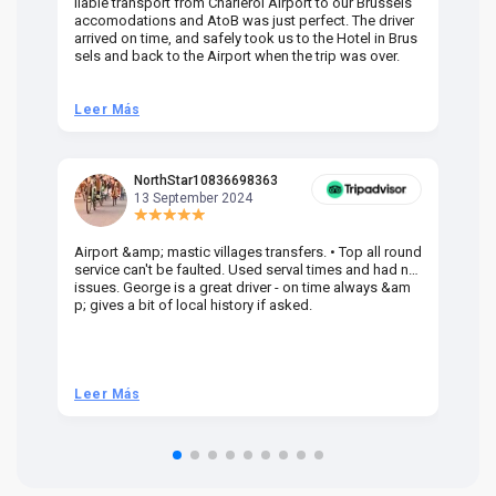
liable transport from Charleroi Airport to our Brussels
wa
accomodations and AtoB was just perfect. The driver
or
arrived on time, and safely took us to the Hotel in Brus
dr
sels and back to the Airport when the trip was over.
Leer Más
L
NorthStar10836698363
13 September 2024
Airport &amp; mastic villages transfers. • Top all round
Pr
service can't be faulted. Used serval times and had no
UK
issues. George is a great driver - on time always &am
em
p; gives a bit of local history if asked.
be
ra
t 
we
be
he
Leer Más
L
om
n 
re