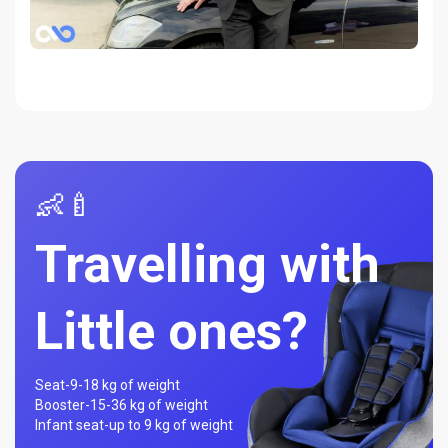
👶🍼
Travelling with
Little ones?
Seat-
9-18 kg of weight
Booster-
15-36 kg of weight
Infant seat-
up to 9 kg of weight