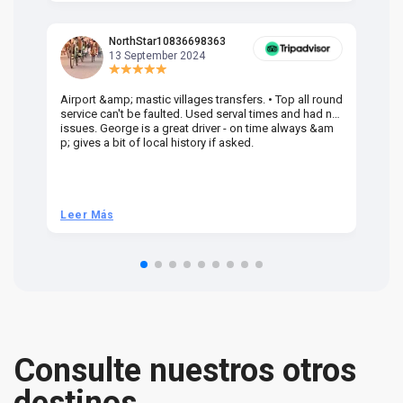
NorthStar10836698363
13 September 2024
Airport &amp; mastic villages transfers. • Top all round
Pr
service can't be faulted. Used serval times and had no
UK
issues. George is a great driver - on time always &am
em
p; gives a bit of local history if asked.
be
ra
t 
we
be
he
Leer Más
L
om
n 
re
Consulte nuestros otros