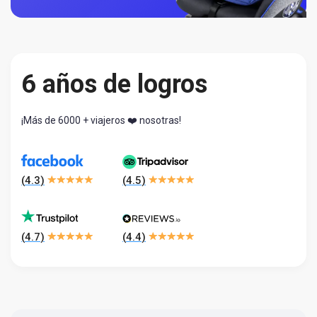
6 años de logros
¡Más de 6000 + viajeros ❤️ nosotras!
(
4.3
)
(
4.5
)
(
4.7
)
(
4.4
)