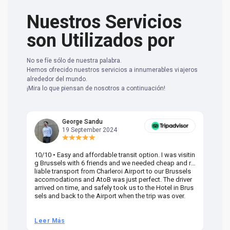
Nuestros Servicios
son Utilizados por
No se fíe sólo de nuestra palabra.
Hemos ofrecido nuestros servicios a innumerables viajeros
alrededor del mundo.
¡Mira lo que piensan de nosotros a continuación!
George Sandu
19 September 2024
10/10 • Easy and affordable transit option. I was visitin
Am
g Brussels with 6 friends and we needed cheap and re
va
liable transport from Charleroi Airport to our Brussels
wa
accomodations and AtoB was just perfect. The driver
or
arrived on time, and safely took us to the Hotel in Brus
dr
sels and back to the Airport when the trip was over.
Leer Más
L