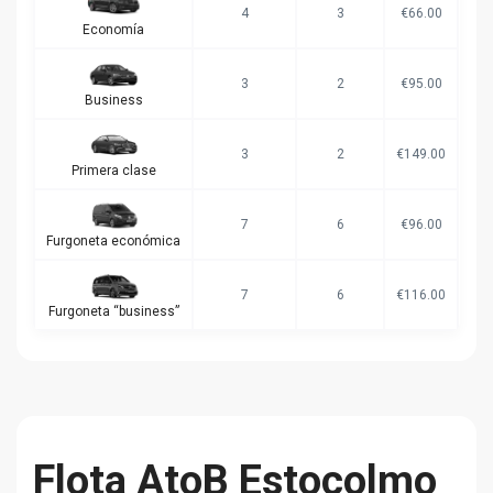
4
3
€66.00
Economía
3
2
€95.00
Business
3
2
€149.00
Primera clase
7
6
€96.00
Furgoneta económica
7
6
€116.00
Furgoneta “business”
Flota AtoB Estocolmo