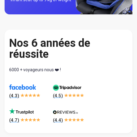
Nos 6 années de
réussite
6000 + voyageurs nous ❤️ !
(
4.3
)
(
4.5
)
(
4.7
)
(
4.4
)