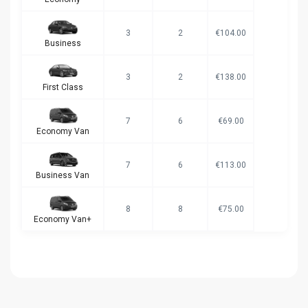
3
2
€104.00
Business
3
2
€138.00
First Class
7
6
€69.00
Economy Van
7
6
€113.00
Business Van
8
8
€75.00
Economy Van+