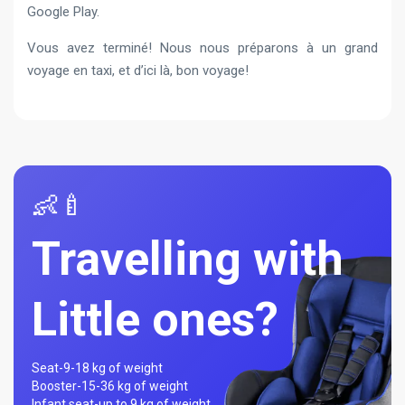
Google Play.
Vous avez terminé! Nous nous préparons à un grand
voyage en taxi, et d’ici là, bon voyage!
👶🍼
Travelling with
Little ones?
Seat-
9-18 kg of weight
Booster-
15-36 kg of weight
Infant seat-
up to 9 kg of weight