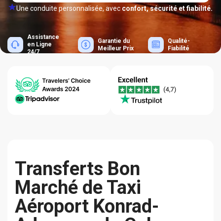
Une conduite personnalisée, avec
confort, sécurité et fiabilité.
Assistance
Garantie du
Qualité-
en Ligne
Meilleur Prix
Fiabilité
24/7
Transferts Bon
Marché de Taxi
Aéroport Konrad-