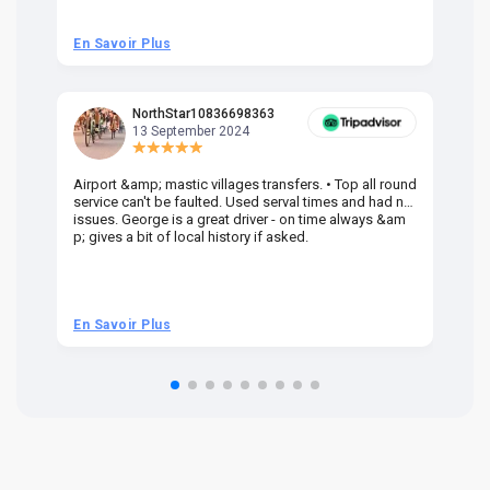
En Savoir Plus
En
NorthStar10836698363
13 September 2024
Airport &amp; mastic villages transfers. • Top all round
Pr
service can't be faulted. Used serval times and had no
UK
issues. George is a great driver - on time always &am
em
p; gives a bit of local history if asked.
be
ra
t 
we
be
he
En Savoir Plus
En
om
n 
re