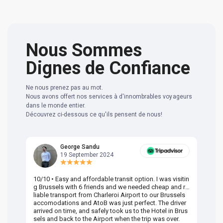
Nous Sommes
Dignes de Confiance
Ne nous prenez pas au mot.
Nous avons offert nos services à d'innombrables voyageurs
dans le monde entier.
Découvrez ci-dessous ce qu'ils pensent de nous!
George Sandu
19 September 2024
10/10 • Easy and affordable transit option. I was visitin
Am
g Brussels with 6 friends and we needed cheap and re
va
liable transport from Charleroi Airport to our Brussels
wa
accomodations and AtoB was just perfect. The driver
or
arrived on time, and safely took us to the Hotel in Brus
dr
sels and back to the Airport when the trip was over.