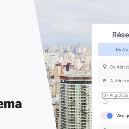
Rése
De A à
dema
Voyage