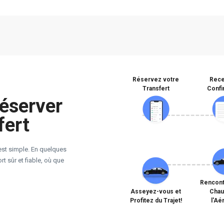
Réservez votre
Rece
Transfert
Confi
éserver
fert
est simple. En quelques
t sûr et fiable, où que
Rencont
Asseyez-vous et
Chau
Profitez du Trajet!
l'Aé