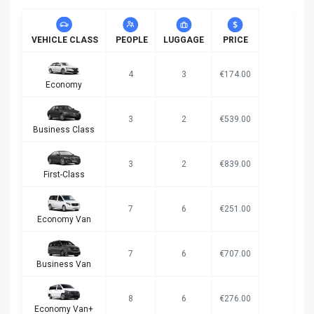
VEHICLE CLASS
PEOPLE
LUGGAGE
PRICE
4
3
€174.00
Economy
3
2
€539.00
Business Class
3
2
€839.00
First-Class
7
6
€251.00
Economy Van
7
6
€707.00
Business Van
8
6
€276.00
Economy Van+