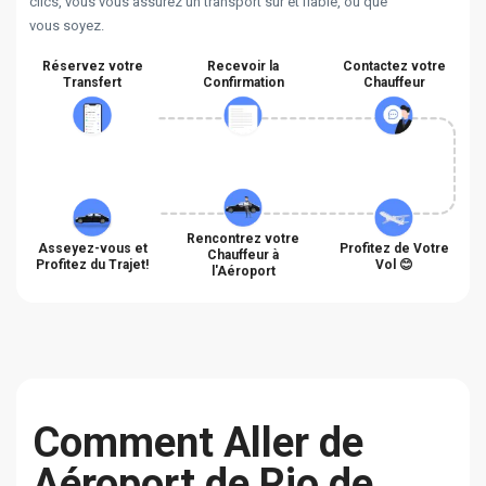
clics, vous vous assurez un transport sûr et fiable, où que
vous soyez.
Réservez votre
Recevoir la
Contactez votre
Transfert
Confirmation
Chauffeur
Rencontrez votre
Asseyez-vous et
Profitez de Votre
Chauffeur à
Profitez du Trajet!
Vol 😊
l'Aéroport
Сomment Aller de
Aéroport de Rio de