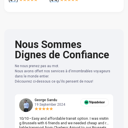
Nous Sommes
Dignes de Confiance
Ne nous prenez pas au mot.
Nous avons offert nos services à d'innombrables voyageurs
dans le monde entier.
Découvrez ci-dessous ce qu'ils pensent de nous!
George Sandu
19 September 2024
10/10 • Easy and affordable transit option. I was visitin
Am
g Brussels with 6 friends and we needed cheap and re
va
liable transport from Charleroi Airport to our Brussels
wa