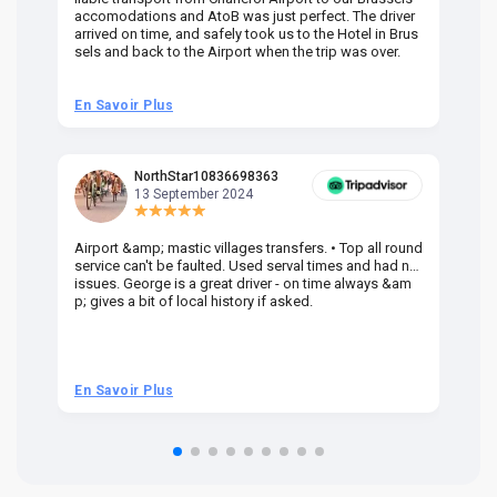
accomodations and AtoB was just perfect. The driver
or
arrived on time, and safely took us to the Hotel in Brus
dr
sels and back to the Airport when the trip was over.
En Savoir Plus
En
NorthStar10836698363
13 September 2024
Airport &amp; mastic villages transfers. • Top all round
Pr
service can't be faulted. Used serval times and had no
UK
issues. George is a great driver - on time always &am
em
p; gives a bit of local history if asked.
be
ra
t 
we
be
he
En Savoir Plus
En
om
n 
re