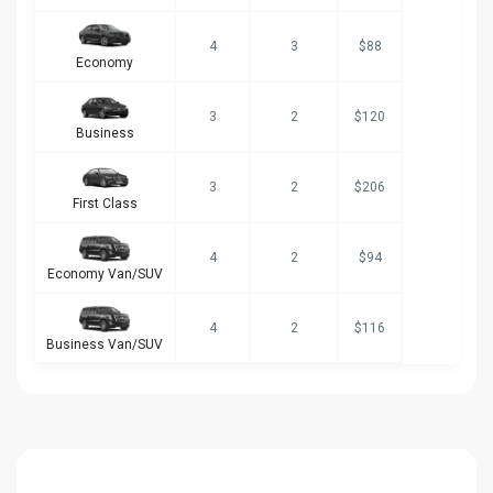
4
3
$88
Economy
3
2
$120
Business
3
2
$206
First Class
4
2
$94
Economy Van/SUV
4
2
$116
Business Van/SUV