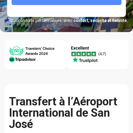
Une conduite personnalisée, avec
confort, sécurité et fiabilité.
Assistance
Garantie du
Qualité-
en Ligne
Meilleur Prix
Fiabilité
24/7
Transfert à l’Aéroport
International de San
José