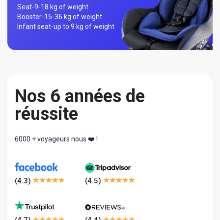
Seat-
9-18 kg of weight
Booster-
15-36 kg of weight
Infant seat-
up to 9 kg of weight
Nos 6 années de
réussite
6000 + voyageurs nous ❤️ !
(
4.3
)
(
4.5
)
(
4.7
)
(
4.4
)