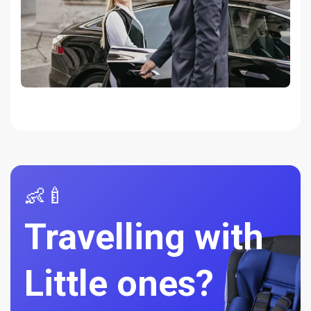
👶🍼
Travelling with
Little ones?