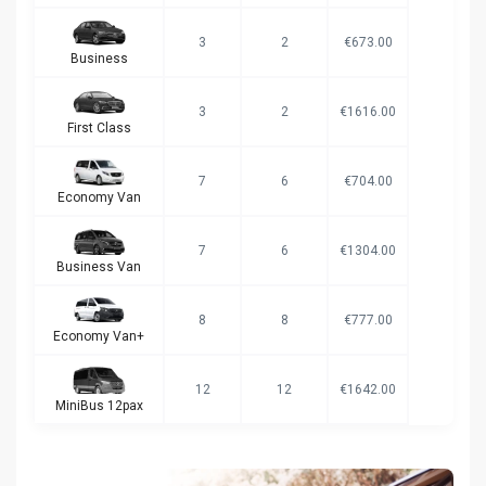
3
2
€673.00
Business
3
2
€1616.00
First Class
7
6
€704.00
Economy Van
7
6
€1304.00
Business Van
8
8
€777.00
Economy Van+
12
12
€1642.00
MiniBus 12pax