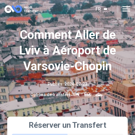
FR
Сomment Aller de
Lviv à Aéroport de
Varsovie-Chopin
Publiés
:
2024-07-23
Options de transfert
:
Réserver un Transfert