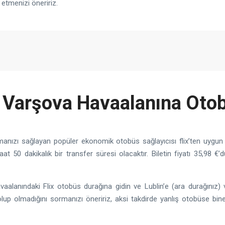
 etmenizi öneririz.
 Varşova Havaalanına Otob
manızı sağlayan popüler ekonomik otobüs sağlayıcısı flix’ten uygun
at 50 dakikalık bir transfer süresi olacaktır. Biletin fiyatı 35,98 €
aalanındaki Flix otobüs durağına gidin ve Lublin’e (ara durağınız) 
 olmadığını sormanızı öneririz, aksi takdirde yanlış otobüse binebil