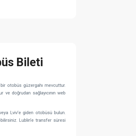
üs Bileti
 bir otobüs güzergahı mevcuttur.
’dur ve doğrudan sağlayıcının web
veya Lviv’e giden otobüsü bulun.
irsiniz. Lublin’e transfer süresi