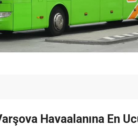
Varşova Havaalanına En U