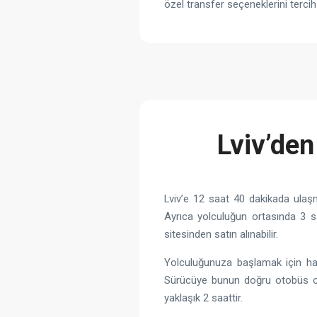
özel transfer seçeneklerini tercih
Lviv’den
Lviv’e 12 saat 40 dakikada ulaş
Ayrıca yolculuğun ortasında 3 sa
sitesinden satın alınabilir.
Yolculuğunuza başlamak için hav
Sürücüye bunun doğru otobüs olup
yaklaşık 2 saattir.