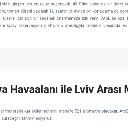
iv’e ulaşım için en ucuz seçenektir. 40 €’dan daha az bir ücret ka
k ki, transit süresi yaklaşık 12 saattir ve ayrıca bir konaklama da ger
, ulaşım için son bir seçenek önermemize izin verin: AtoB ile özel 
ımı kolay rezervasyon platformu aracılığıyla modern ulaşımda en
a Havaalanı ile Lviv Arası
el transferle kat edilen tahmini mesafe 521 kilometre olacaktır. AtoB
 süreceğini tahmin ediyoruz.