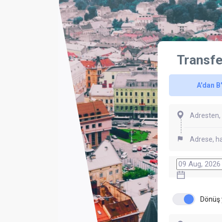
Transfe
A'dan B
Dönüş 