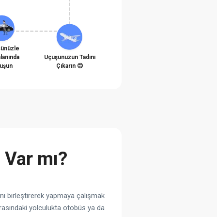
cünüzle
lanında
Uçuşunuzun Tadını
luşun
Çıkarın 😊
 Var mı?
ını birleştirerek yapmaya çalışmak
arasındaki yolculukta otobüs ya da