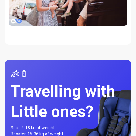
👶🍼
Travelling with
Little ones?
Seat-
9-18 kg of weight
Booster-
15-36 kg of weight