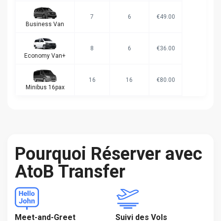
7
6
€49.00
Business Van
8
6
€36.00
Economy Van+
16
16
€80.00
Minibus 16pax
Pourquoi Réserver avec
AtoB Transfer
Meet-and-Greet
Suivi des Vols