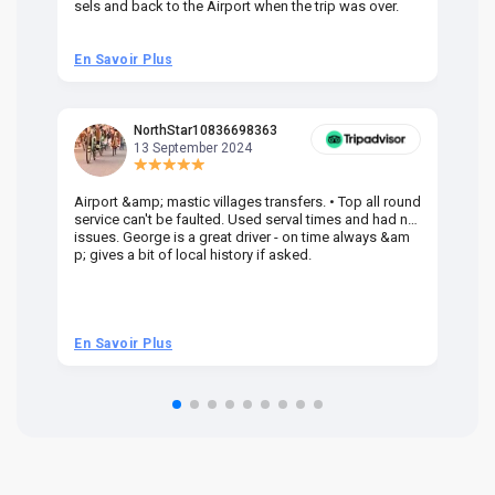
sels and back to the Airport when the trip was over.
En Savoir Plus
En
NorthStar10836698363
13 September 2024
Airport &amp; mastic villages transfers. • Top all round
Pr
service can't be faulted. Used serval times and had no
UK
issues. George is a great driver - on time always &am
em
p; gives a bit of local history if asked.
be
ra
t 
we
be
he
En Savoir Plus
En
om
n 
re