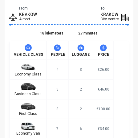
From:
To:
KRAKOW
KRAKOW
Airport
City centre
18 kilometers
27 minutes
VEHICLE CLASS
PEOPLE
LUGGAGE
PRICE
4
3
€26.00
Economy Class
3
2
€46.00
Business Class
3
2
€100.00
First Class
7
6
€34.00
Economy Van