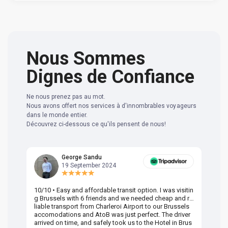
Nous Sommes
Dignes de Confiance
Ne nous prenez pas au mot.
Nous avons offert nos services à d'innombrables voyageurs
dans le monde entier.
Découvrez ci-dessous ce qu'ils pensent de nous!
George Sandu
19 September 2024
10/10 • Easy and affordable transit option. I was visitin
Am
g Brussels with 6 friends and we needed cheap and re
va
liable transport from Charleroi Airport to our Brussels
wa
accomodations and AtoB was just perfect. The driver
or
arrived on time, and safely took us to the Hotel in Brus
dr