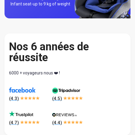
Infant seat-
up to 9 kg of weight
Nos 6 années de
réussite
6000 + voyageurs nous ❤️ !
(
4.3
)
(
4.5
)
(
4.7
)
(
4.4
)