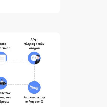
Λήψη
βετε
πληροφοριών
βαίωση
οδηγού
στε τον
 σας στο
Απολαύστε την
δρόμιο
πτήση σας 😊