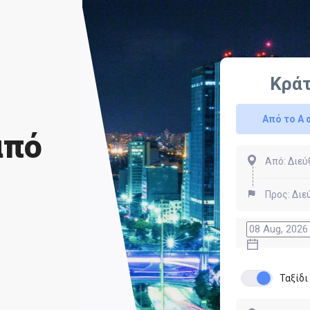
Κρά
Από το Α 
από
Ταξίδ