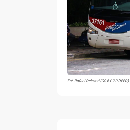
Fot. Rafael Delazari (CC BY 2.0 DEED)