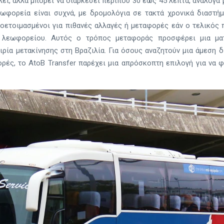
λλει, αλλά μπορεί να διαρκέσει περίπου 30 έως 45 λεπτά, ανάλογα
εωφορεία είναι συχνά, με δρομολόγια σε τακτά χρονικά διαστήμ
ροετοιμασμένοι για πιθανές αλλαγές ή μεταφορές εάν ο τελικός
 λεωφορείου. Αυτός ο τρόπος μεταφοράς προσφέρει μια μα
ιρία μετακίνησης στη Βραζιλία. Για όσους αναζητούν μια άμεση 
ορές, το AtoB Transfer παρέχει μια απρόσκοπτη επιλογή για να