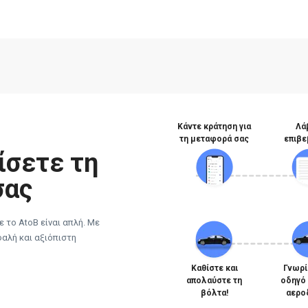
Κάντε κράτηση για
Λά
τη μεταφορά σας
επιβε
ίσετε τη
σας
 το AtoB είναι απλή. Με
φαλή και αξιόπιστη
Καθίστε και
Γνωρί
απολαύστε τη
οδηγό
βόλτα!
αερο