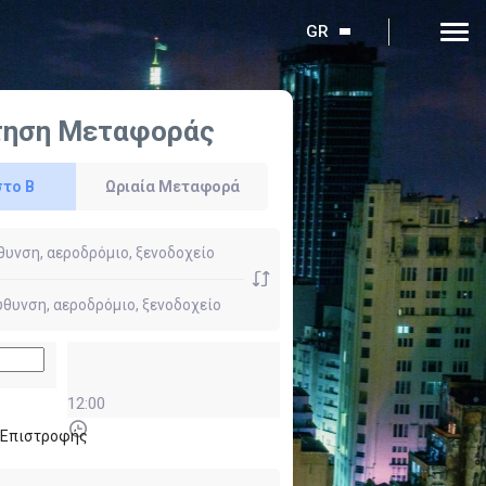
GR
τηση Μεταφοράς
στο Β
Ωριαία Μεταφορά
12:00
ι Επιστροφής