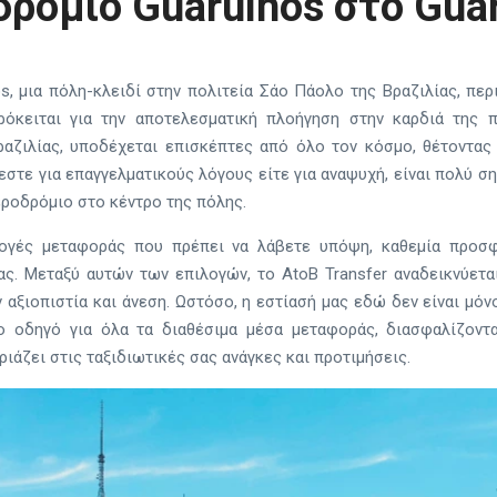
ρόμιο Guarulhos στο Gua
s, μια πόλη-κλειδί στην πολιτεία Σάο Πάολο της Βραζιλίας, πε
ρόκειται για την αποτελεσματική πλοήγηση στην καρδιά της 
ραζιλίας, υποδέχεται επισκέπτες από όλο τον κόσμο, θέτοντας 
εστε για επαγγελματικούς λόγους είτε για αναψυχή, είναι πολύ σ
εροδρόμιο στο κέντρο της πόλης.
ογές μεταφοράς που πρέπει να λάβετε υπόψη, καθεμία προσφ
ας. Μεταξύ αυτών των επιλογών, το AtoB Transfer αναδεικνύετα
 αξιοπιστία και άνεση. Ωστόσο, η εστίασή μας εδώ δεν είναι μόνο
 οδηγό για όλα τα διαθέσιμα μέσα μεταφοράς, διασφαλίζοντα
ιάζει στις ταξιδιωτικές σας ανάγκες και προτιμήσεις.