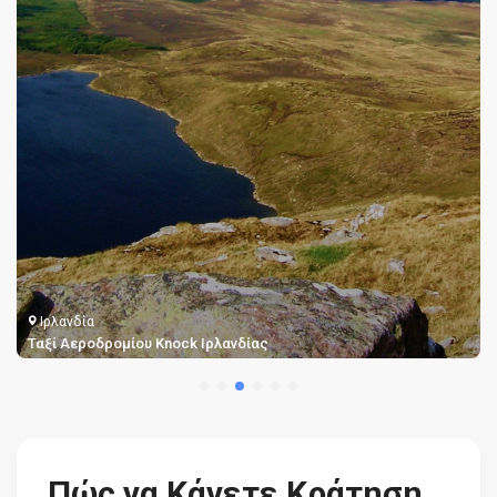
Ιρλανδία
Ταξί Αεροδρομίου Knock Ιρλανδίας
Πώς να Κάνετε Κράτηση