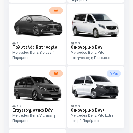
Παρόμοιο
x
3
x
8
Πολυτελές Κατηγορία
Οικονομικό Βάν
Mercedes Benz S class ή
Mercedes Benz Vito
Παρόμοιο
κατηγορίας ή Παρόμοιο
Max
x
7
x
8
Επιχειρηματικό Βάν
Οικονομικό Βάν+
Mercedes Benz V class ή
Mercedes Benz Vito Extra
Παρόμοιο
Long ή Παρόμοιο