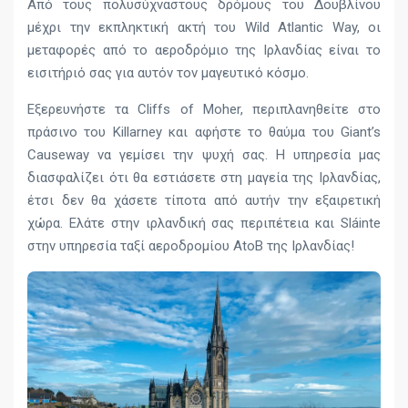
Από τους πολυσύχναστους δρόμους του Δουβλίνου
μέχρι την εκπληκτική ακτή του Wild Atlantic Way, οι
μεταφορές από το αεροδρόμιο της Ιρλανδίας είναι το
εισιτήριό σας για αυτόν τον μαγευτικό κόσμο.
Εξερευνήστε τα Cliffs of Moher, περιπλανηθείτε στο
πράσινο του Killarney και αφήστε το θαύμα του Giant’s
Causeway να γεμίσει την ψυχή σας. Η υπηρεσία μας
διασφαλίζει ότι θα εστιάσετε στη μαγεία της Ιρλανδίας,
έτσι δεν θα χάσετε τίποτα από αυτήν την εξαιρετική
χώρα. Ελάτε στην ιρλανδική σας περιπέτεια και Sláinte
στην υπηρεσία ταξί αεροδρομίου AtoB της Ιρλανδίας!