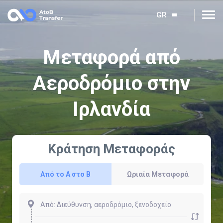
GR
Μεταφορά από
Αεροδρόμιο στην
Ιρλανδία
Κράτηση Μεταφοράς
Από το Α στο Β
Ωριαία Μεταφορά