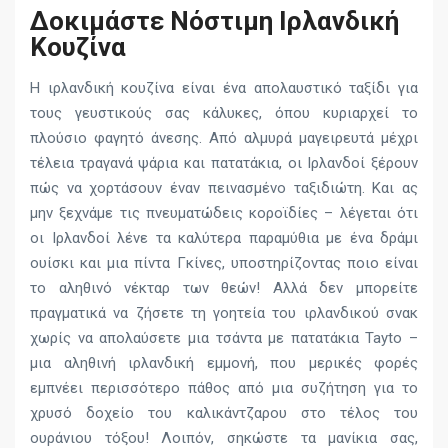
Δοκιμάστε Νόστιμη Ιρλανδική
Κουζίνα
Η ιρλανδική κουζίνα είναι ένα απολαυστικό ταξίδι για
τους γευστικούς σας κάλυκες, όπου κυριαρχεί το
πλούσιο φαγητό άνεσης. Από αλμυρά μαγειρευτά μέχρι
τέλεια τραγανά ψάρια και πατατάκια, οι Ιρλανδοί ξέρουν
πώς να χορτάσουν έναν πεινασμένο ταξιδιώτη. Και ας
μην ξεχνάμε τις πνευματώδεις κοροϊδίες – λέγεται ότι
οι Ιρλανδοί λένε τα καλύτερα παραμύθια με ένα δράμι
ουίσκι και μια πίντα Γκίνες, υποστηρίζοντας ποιο είναι
το αληθινό νέκταρ των θεών! Αλλά δεν μπορείτε
πραγματικά να ζήσετε τη γοητεία του ιρλανδικού σνακ
χωρίς να απολαύσετε μια τσάντα με πατατάκια Tayto –
μια αληθινή ιρλανδική εμμονή, που μερικές φορές
εμπνέει περισσότερο πάθος από μια συζήτηση για το
χρυσό δοχείο του καλικάντζαρου στο τέλος του
ουράνιου τόξου! Λοιπόν, σηκώστε τα μανίκια σας,