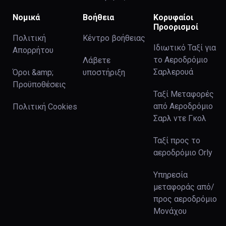
Νομικά
Βοήθεια
Κορυφαίοι
Προορισμοί
Πολιτική
Κέντρο βοήθειας
Ιδιωτικό Ταξί για
Απορρήτου
το Αεροδρόμιο
Λάβετε
Σαρλερουά
Όροι &amp;
υποστήριξη
Προϋποθέσεις
Ταξί Μεταφορές
από Αεροδρόμιο
Πολιτική Cookies
Σαρλ ντε Γκολ
Ταξί προς το
αεροδρόμιο Orly
Υπηρεσία
μεταφοράς από/
προς αεροδρόμιο
Μονάχου