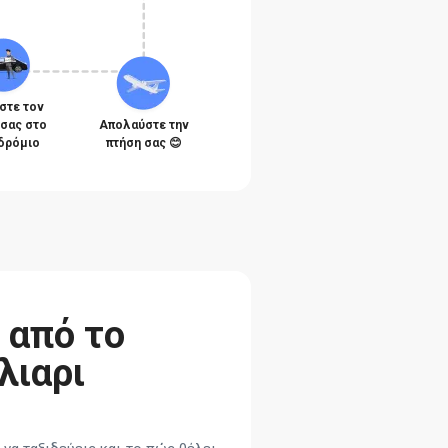
στε τον
 σας στο
Απολαύστε την
δρόμιο
πτήση σας 😊
 από το
λιαρι