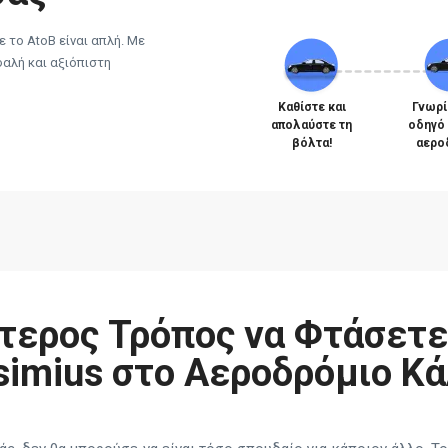
 το AtoB είναι απλή. Με
φαλή και αξιόπιστη
Καθίστε και
Γνωρί
απολαύστε τη
οδηγό
βόλτα!
αερο
τερος Τρόπος να Φτάσετε
asimius στο Αεροδρόμιο Κά