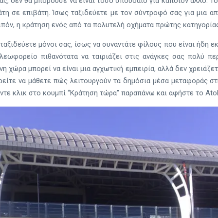
άς, δεν θα μπορούσε να είναι τόσο σπουδαίο για κάποιον άλλο. Το
άτη σε επιβάτη. Ίσως ταξιδεύετε με τον σύντροφό σας για μια 
ιπόν, η κράτηση ενός από τα πολυτελή οχήματα πρώτης κατηγορίας 
ταξιδεύετε μόνοι σας, ίσως να συναντάτε φίλους που είναι ήδη ε
 λεωφορείο πιθανότατα να ταιριάζει στις ανάγκες σας πολύ πε
 χώρα μπορεί να είναι μια αγχωτική εμπειρία, αλλά δεν χρειάζετα
ρείτε να μάθετε πώς λειτουργούν τα δημόσια μέσα μεταφοράς στ
ντε κλικ στο κουμπί “Κράτηση τώρα” παραπάνω και αφήστε το AtoB