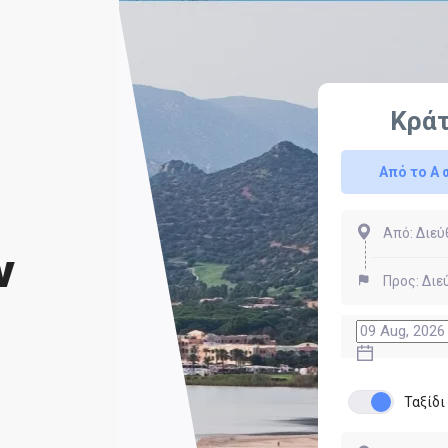
Κρά
Από το Α 
ν
Ταξίδ