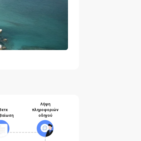
Λήψη
βετε
πληροφοριών
βαίωση
οδηγού