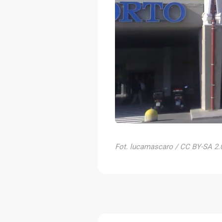
Fot. lucamascaro / CC BY-SA 2.