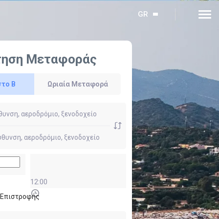
GR
τηση Μεταφοράς
στο Β
Ωριαία Μεταφορά
12:00
ι Επιστροφής