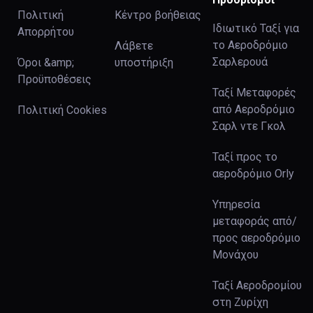
Πολιτική
Κέντρο βοήθειας
Ιδιωτικό Ταξί για
Απορρήτου
το Αεροδρόμιο
Λάβετε
Σαρλερουά
Όροι &amp;
υποστήριξη
Προϋποθέσεις
Ταξί Μεταφορές
από Αεροδρόμιο
Πολιτική Cookies
Σαρλ ντε Γκολ
Ταξί προς το
αεροδρόμιο Orly
Υπηρεσία
μεταφοράς από/
προς αεροδρόμιο
Μονάχου
Ταξί Αεροδρομίου
στη Ζυρίχη