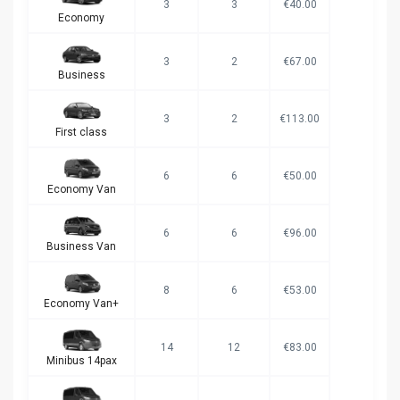
3
3
€40.00
Economy
3
2
€67.00
Business
3
2
€113.00
First class
6
6
€50.00
Economy Van
6
6
€96.00
Business Van
8
6
€53.00
Economy Van+
14
12
€83.00
Minibus 14pax