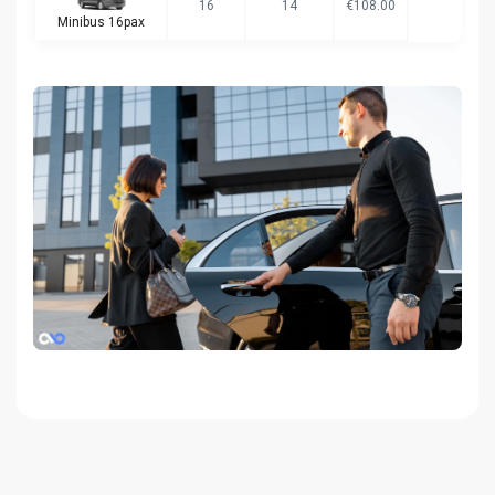
16
14
€108.00
Minibus 16pax