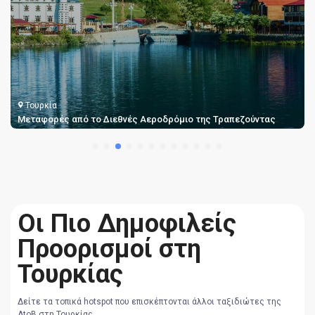
Τουρκία
Μεταφορές από το Διεθνές Αεροδρόμιο της Τραπεζούντας
Οι Πιο Δημοφιλείς
Προορισμοί στη
Τουρκίας
Δείτε τα τοπικά hotspot που επισκέπτονται άλλοι ταξιδιώτες της
AtoB στη Τουρκίας