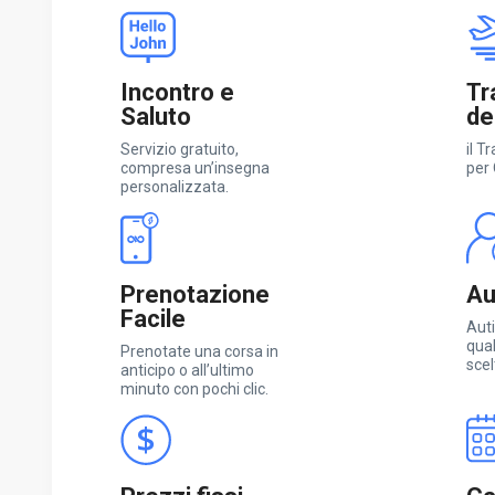
Incontro e
Tr
Saluto
de
Servizio gratuito,
il T
compresa un’insegna
per
personalizzata.
Prenotazione
Aut
Facile
Auti
qual
Prenotate una corsa in
scel
anticipo o all’ultimo
minuto con pochi clic.