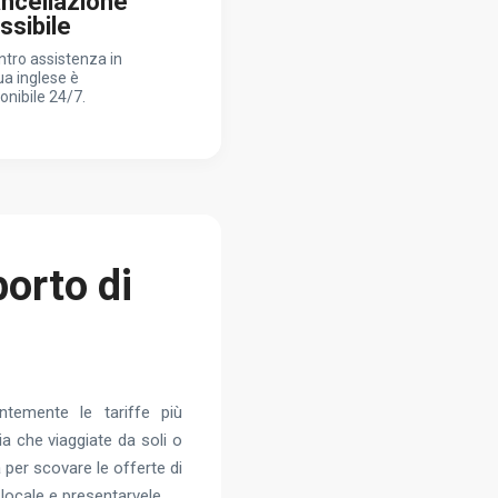
ncellazione
essibile
entro assistenza in
ua inglese è
onibile 24/7.
porto di
antemente le tariffe più
ia che viaggiate da soli o
per scovare le offerte di
 locale e presentarvele.