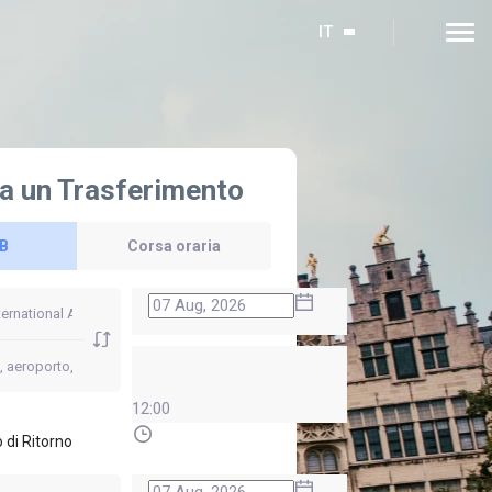
IT
a un Trasferimento
 B
Corsa oraria
12:00
 di Ritorno