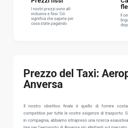
Prezzi fissi
Ca
fl
I nostri prezzi sono all-
inclusive e fissi. Ciò
Il c
significa che sapete per
ling
cosa state pagando.
disp
Prezzo del Taxi: Aero
Anversa
Il nostro obiettivo finale è quello di fornire cost
competitive per tutte le vostre esigenze di trasporto. S
in compagnia, abbiamo intrapreso una ricerca esaustiva 
taxi per l’aeroporto di Anversa più allettanti sul mercato