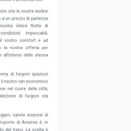
rire che le nostre berline
à a un prezzo di partenza
ostra intera flotta di
ondizioni impeccabili,
 il vostro comfort e ad
mo la nostra offerta per
 all’interno della stessa
amma di furgoni spaziosi
o, il nostro van economico
e nel cuore della città,
elezione di furgoni sta
eggeri, sarete sorpresi di
roporto di Anversa è, in
tto del treno. La scelta è