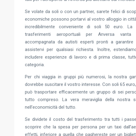
Se volate da soli o con un partner, sarete felici di scop
economiche possono portarvi al vostro alloggio in citt
incredibilmente conveniente di soli 50 euro. La n
trasferimenti aeroportuali per Anversa vanta c
accompagnata da autisti esperti pronti a garantire
assistervi per qualsiasi richiesta. Inoltre, estendia
includere esperienze di lavoro e di prima classe, tutte
categoria.
Per chi viaggia in gruppi più numerosi, la nostra g
dovrebbe suscitare il vostro interesse. Con soli 65 eur
può trasportare efficacemente un gruppo di sei person
tutto compreso. La vera meraviglia della nostra s
nell’economicità del tutto.
Se dividete il costo del trasferimento tra tutti i pass
scoprire che la spesa per persona per un taxi dall’ae
effetti, inferiore a quella che paghereste per un biglie