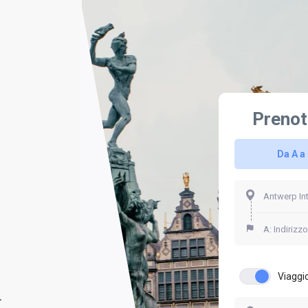
Prenot
Da A a
Viaggio
.