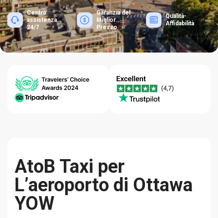
Centro
Garanzia del
Qualità-
assistenza
Miglior
Affidabilità
24/7
Prezzo
AtoB Taxi per
L’aeroporto di Ottawa
YOW