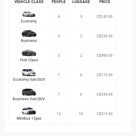
VEHICLE CLASS
PEOPLE
LUGGAGE
PRICE
4
3
C$147.00
Economy
3
2
C$230.00
Business
3
2
C$490.00
First Class
7
6
C$172.00
Economy Van/SUV
7
6
C$343.00
Business Van/SUV
12
10
C$319.00
MiniBus 12pax