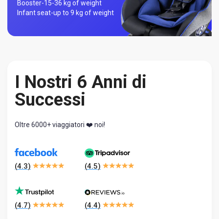
Booster-
15-36 kg of weight
Infant seat-
up to 9 kg of weight
I Nostri 6 Anni di
Successi
Oltre 6000+ viaggiatori ❤️ noi!
(
4.3
)
(
4.5
)
(
4.7
)
(
4.4
)