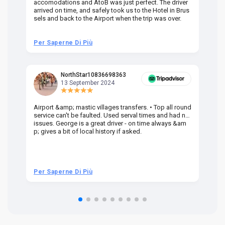
accomodations and AtoB was just perfect. The driver
or
arrived on time, and safely took us to the Hotel in Brus
dr
sels and back to the Airport when the trip was over.
Per Saperne Di Più
Pe
NorthStar10836698363
13 September 2024
Airport &amp; mastic villages transfers. • Top all round
Pr
service can't be faulted. Used serval times and had no
UK
issues. George is a great driver - on time always &am
em
p; gives a bit of local history if asked.
be
ra
t 
we
be
he
Per Saperne Di Più
Pe
om
n 
re