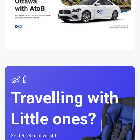
👶🍼
Travelling with
Little ones?
Seat-
9-18 kg of weight