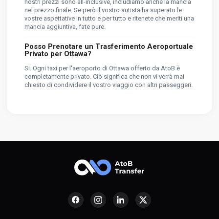
nostri prezzi sono all-inclusive, includiamo anche la mancia
nel prezzo finale. Se però il vostro autista ha superato le
vostre aspettative in tutto e per tutto e ritenete che meriti una
mancia aggiuntiva, fate pure.
Posso Prenotare un Trasferimento Aeroportuale
Privato per Ottawa?
Si. Ogni taxi per l'aeroporto di Ottawa offerto da AtoB è
completamente privato. Ciò significa che non vi verrà mai
chiesto di condividere il vostro viaggio con altri passeggeri.