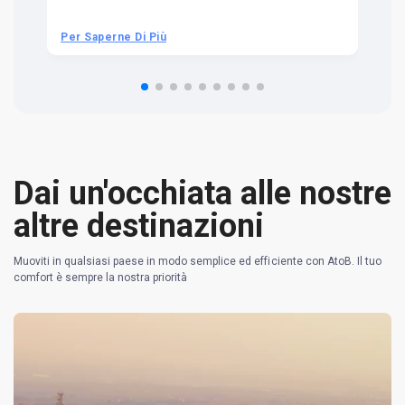
we
be
he
Per Saperne Di Più
Pe
om
n 
re
Dai un'occhiata alle nostre
altre destinazioni
Muoviti in qualsiasi paese in modo semplice ed efficiente con AtoB. Il tuo
comfort è sempre la nostra priorità