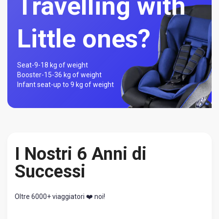
Travelling with
Little ones?
Seat-
9-18 kg of weight
Booster-
15-36 kg of weight
Infant seat-
up to 9 kg of weight
I Nostri 6 Anni di
Successi
Oltre 6000+ viaggiatori ❤️ noi!