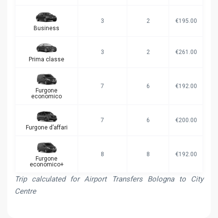
3
2
€195.00
Business
3
2
€261.00
Prima classe
7
6
€192.00
Furgone
economico
7
6
€200.00
Furgone d’affari
8
8
€192.00
Furgone
economico+
Trip calculated for Airport Transfers Bologna to City
Centre