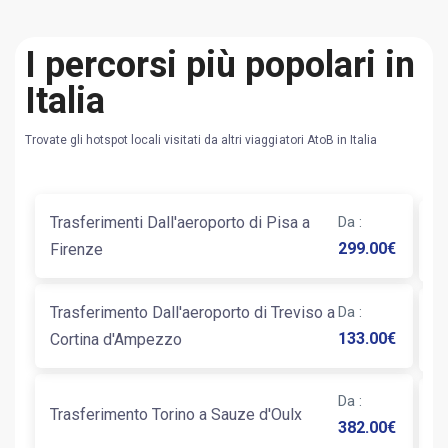
I percorsi più popolari in
Italia
Trovate gli hotspot locali visitati da altri viaggiatori AtoB in Italia
Trasferimenti Dall'aeroporto di Pisa a
Da
:
T
299.00
€
Firenze
Trasferimento Dall'aeroporto di Treviso a
Da
:
T
133.00
€
Cortina d'Ampezzo
N
Da
:
Trasferimento Torino a Sauze d'Oulx
Ta
382.00
€