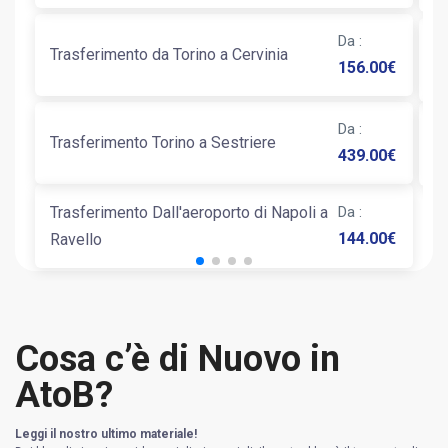
Da
:
Tr
Trasferimento da Torino a Cervinia
156.00
€
C
Da
:
Tr
Trasferimento Torino a Sestriere
439.00
€
P
Trasferimento Dall'aeroporto di Napoli a
Da
:
144.00
€
Ravello
Cosa c’è di Nuovo in
AtoB?
Leggi il nostro ultimo materiale!