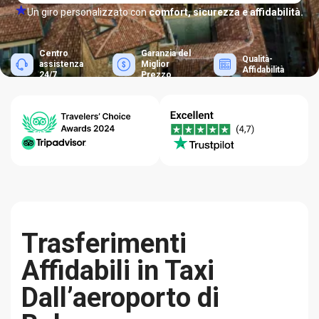
Un giro personalizzato con
comfort, sicurezza e affidabilità.
Centro
Garanzia del
Qualità-
assistenza
Miglior
Affidabilità
24/7
Prezzo
Trasferimenti
Affidabili in Taxi
Dall’aeroporto di