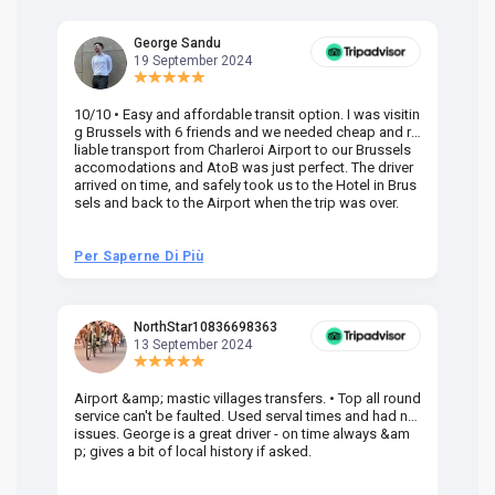
George Sandu
19 September 2024
10/10 • Easy and affordable transit option. I was visitin
Am
g Brussels with 6 friends and we needed cheap and re
va
liable transport from Charleroi Airport to our Brussels
wa
accomodations and AtoB was just perfect. The driver
or
arrived on time, and safely took us to the Hotel in Brus
dr
sels and back to the Airport when the trip was over.
Per Saperne Di Più
Pe
NorthStar10836698363
13 September 2024
Airport &amp; mastic villages transfers. • Top all round
Pr
service can't be faulted. Used serval times and had no
UK
issues. George is a great driver - on time always &am
em
p; gives a bit of local history if asked.
be
ra
t 