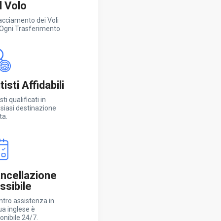
l Volo
racciamento dei Voli
 Ogni Trasferimento
isti Affidabili
sti qualificati in
siasi destinazione
ta.
ncellazione
essibile
entro assistenza in
ua inglese è
onibile 24/7.