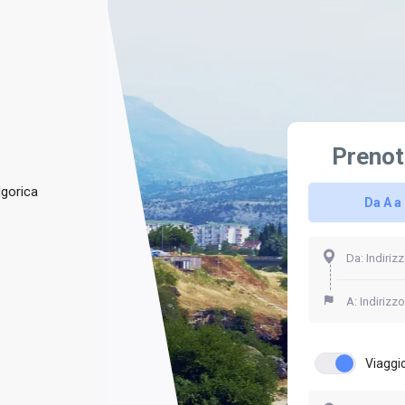
Prenot
dgorica
Da A a
Viaggio