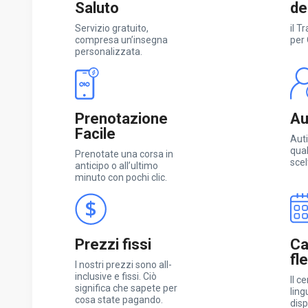
Saluto
de
Servizio gratuito,
il T
compresa un’insegna
per
personalizzata.
Prenotazione
Aut
Facile
Auti
qual
Prenotate una corsa in
scel
anticipo o all’ultimo
minuto con pochi clic.
Prezzi fissi
Ca
fl
I nostri prezzi sono all-
inclusive e fissi. Ciò
Il c
significa che sapete per
ling
cosa state pagando.
disp