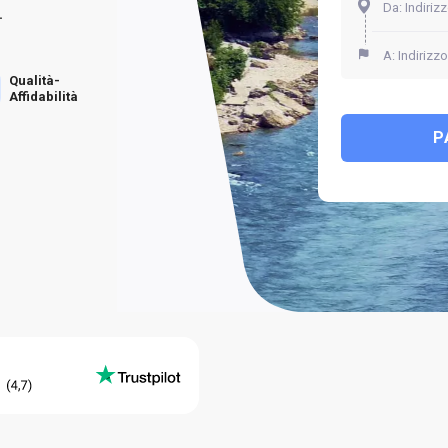
.
Qualità-
Affidabilità
P