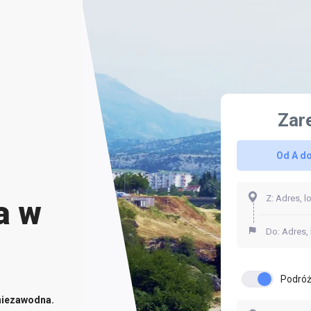
Zar
Od A do
a w
Podróż
niezawodna.