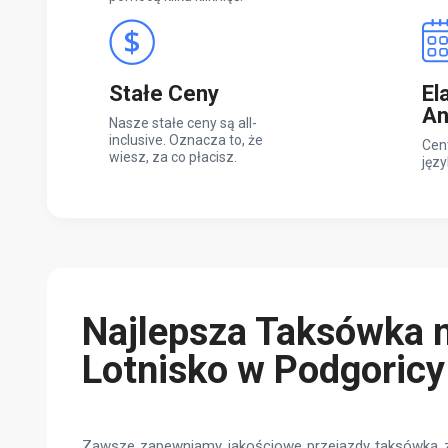
Stałe Ceny
El
An
Nasze stałe ceny są all-
inclusive. Oznacza to, że
Cen
wiesz, za co płacisz.
języ
Najlepsza Taksówka 
Lotnisko w Podgoricy
Zawsze zapewniamy jakościowe przejazdy taksówką z