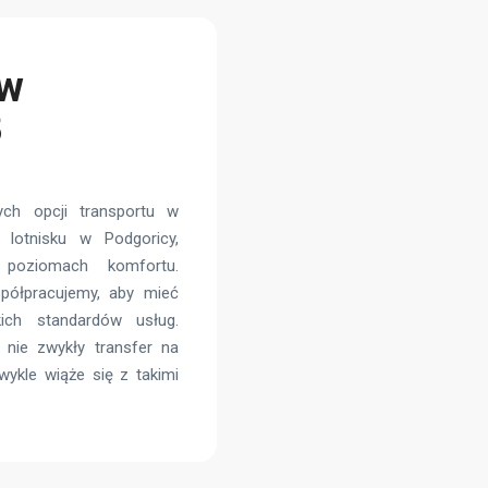
 w
B
ych opcji transportu w
 lotnisku w Podgoricy,
oziomach komfortu.
spółpracujemy, aby mieć
ch standardów usług.
 nie zwykły transfer na
wykle wiąże się z takimi