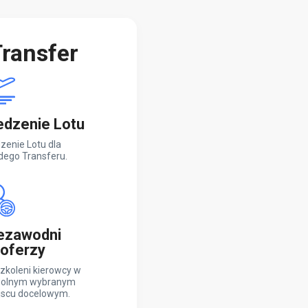
ransfer
edzenie Lotu
zenie Lotu dla
dego Transferu.
ezawodni
oferzy
zkoleni kierowcy w
olnym wybranym
jscu docelowym.