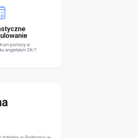
astyczne
ulowanie
trum pomocy w
ku angielskim 24/7.
na
 lotniska w Podgoricy w