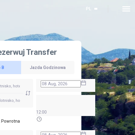
PL
ezerwuj Transfer
 B
Jazda Godzinowa
12:00
 Powrotna