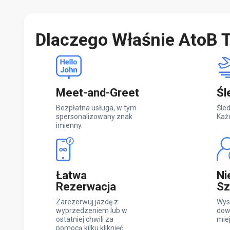
Dlaczego Właśnie AtoB T
Meet-and-Greet
Śl
Bezpłatna usługa, w tym
Śled
spersonalizowany znak
Każ
imienny.
Łatwa
Ni
Rezerwacja
Sz
Zarezerwuj jazdę z
Wys
wyprzedzeniem lub w
dow
ostatniej chwili za
mie
pomocą kilku kliknięć.