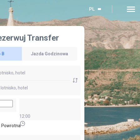
PL
ezerwuj Transfer
 B
Jazda Godzinowa
12:00
 Powrotna