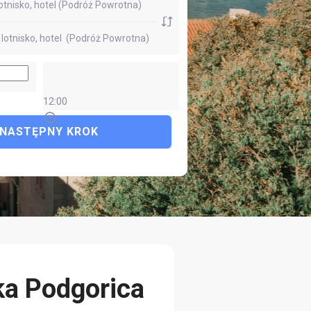
12:00
NASTĘPNY KROK
ka Podgorica