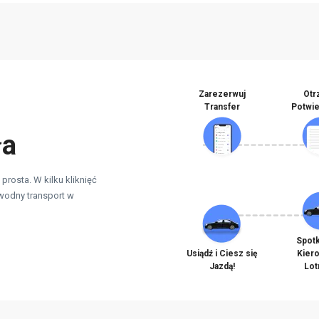
Zarezerwuj
Otr
Transfer
Potwi
ła
prosta. W kilku kliknięć
wodny transport w
Spotk
Usiądź i Ciesz się
Kier
Jazdą!
Lot