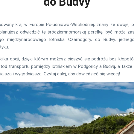
do Budvy
cowany kraj w Europie Południowo-Wschodniej, znany ze swojej pięk
 planujesz odwiedzić tę śródziemnomorską perełkę, być może zast
go międzynarodowego lotniska Czarnogóry, do Budvy, jednego
tyku.
 kilka opcji, dzięki którym możesz cieszyć się podróżą bez kłopot
tod transportu pomiędzy lotniskiem w Podgoricy a Budvą, a także 
ejsza i wygodniejsza. Czytaj dalej, aby dowiedzieć się więcej!