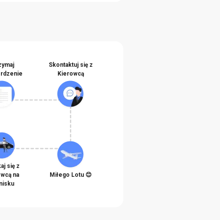
zymaj
Skontaktuj się z
erdzenie
Kierowcą
aj się z
owcą na
Miłego Lotu 😊
nisku