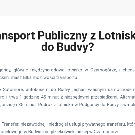
ansport Publiczny z Lotnis
do Budvy?
dgoricy, główne międzynarodowe lotnisko w Czarnogórze, i chce
kim, masz kilka możliwości transportu.
o Sutomore, autobusem do Budvy, jechać własnym samochodem 
ro i trwa 1 godzinę 45 minut z niezbędnymi przesiadkami. Altern
odzinę i 35 minut. Podróż z lotniska w Podgoricy do Budvy trwa ok
Transfer, niezawodnej i niedrogiej usługi prywatnego transferu, któ
docelowego w Budvie lub gdziekolwiek indziej w Czarnogórze.