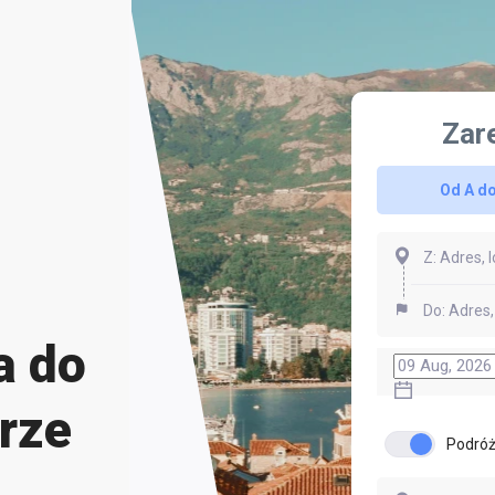
Zar
Od A do
a do
rze
Podróż