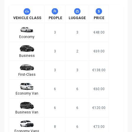
VEHICLE CLASS
PEOPLE
LUGGAGE
PRICE
3
3
€48.00
Economy
3
2
€69.00
Business
3
3
€138.00
First-Class
6
6
€60.00
Economy Van
6
6
€120.00
Business Van
8
6
€73.00
Economy Van+