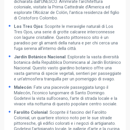
dichiarata dall’UNESCO. Ammirate l’architettura
coloniale, visitate la Prima Cattedrale d’America ed
esplorate l’Alcázar de Colón, l’antica residenza del figlio
di Cristoforo Colombo.
Los Tres Ojos
: Scoprite le meraviglie naturali di Los
Tres Ojos, una serie di grotte calcaree interconnesse
con lagune cristalline. Questo pittoresco sito è un
paradiso per gli amanti della natura e per chi cerca una
fuga serena all’interno della città.
Jardín Botánico Nacional
: Esplorate la vasta diversità
botanica della Repubblica Dominicana al Jardín Botánico
Nacional. Questo vasto giardino botanico offre una
vasta gamma di specie vegetali, sentieri per passeggiate
e un’atmosfera tranquilla per un pomeriggio di svago.
Malecón
: Fate una piacevole passeggiata lungo il
Malecón, l’iconico lungomare di Santo Domingo.
Godetevi la vista sull’oceano, l’arte di strada locale e la
vivace vita notturna di questo popolare centro sociale.
Farolito Colonial
: Scoprite il fascino del Farolito
Colonial, un quartiere storico noto per le sue strade
pittoresche, gli edifici colorati e i negozi di artigianato.
Godetevi l’artigianato locale, le gallerie d’arte e la cucina