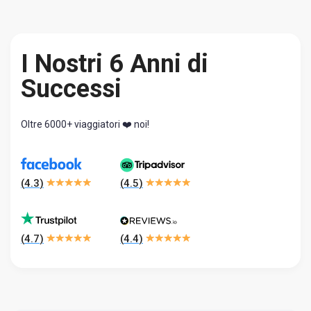
I Nostri 6 Anni di
Successi
Oltre 6000+ viaggiatori ❤️ noi!
(
4.3
)
(
4.5
)
(
4.7
)
(
4.4
)