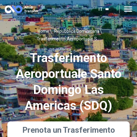
IT
Home
Repubblica Dominicana
Trasferimento Aeroportuale Santo Domingo Las Americas (SDQ)
Trasferimento
Aeroportuale Santo
Domingo Las
Americas (SDQ)
Prenota un Trasferimento