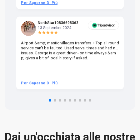
Per Saperne Di Più
Pe
NorthStar10836698363
13 September 2024
Airport &amp; mastic villages transfers. • Top all round
Pr
service can't be faulted. Used serval times and had no
UK
issues. George is a great driver - on time always &am
em
p; gives a bit of local history if asked.
be
ra
t 
we
be
he
Per Saperne Di Più
Pe
om
n 
re
Dai un'occhiata alle nostre