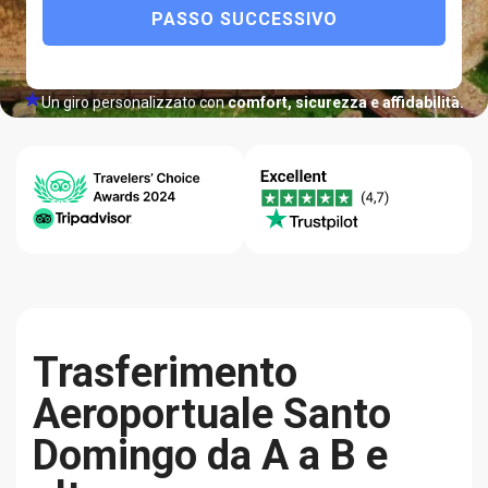
PASSO SUCCESSIVO
Un giro personalizzato con
comfort, sicurezza e affidabilità.
Centro
Garanzia del
Qualità-
assistenza
Miglior
Affidabilità
24/7
Prezzo
Trasferimento
Aeroportuale Santo
Domingo da A a B e