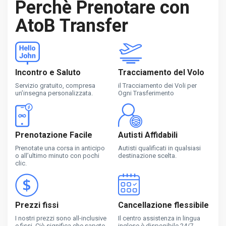
Perchè Prenotare con
AtoB Transfer
Incontro e Saluto
Tracciamento del Volo
Servizio gratuito, compresa
il Tracciamento dei Voli per
un’insegna personalizzata.
Ogni Trasferimento
Prenotazione Facile
Autisti Affidabili
Prenotate una corsa in anticipo
Autisti qualificati in qualsiasi
o all’ultimo minuto con pochi
destinazione scelta.
clic.
Prezzi fissi
Cancellazione flessibile
I nostri prezzi sono all-inclusive
Il centro assistenza in lingua
e fissi. Ciò significa che sapete
inglese è disponibile 24/7.