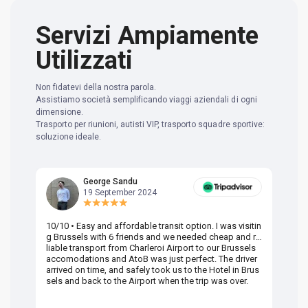
Servizi Ampiamente
Utilizzati
Non fidatevi della nostra parola.
Assistiamo società semplificando viaggi aziendali di ogni
dimensione.
Trasporto per riunioni, autisti VIP, trasporto squadre sportive:
soluzione ideale.
George Sandu
19 September 2024
10/10 • Easy and affordable transit option. I was visitin
Am
g Brussels with 6 friends and we needed cheap and re
va
liable transport from Charleroi Airport to our Brussels
wa
accomodations and AtoB was just perfect. The driver
or
arrived on time, and safely took us to the Hotel in Brus
dr
sels and back to the Airport when the trip was over.