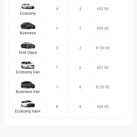
4
3
€42.00
Economy
3
2
€95.00
Business
3
2
€130.00
First Class
7
6
€57.00
Economy Van
7
6
€120.00
Business Van
8
8
€68.00
Economy Van+