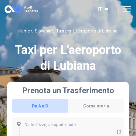
IT
Taxi per L'aeroporto di Lubiana
Home
Slovenia
Taxi per L'aeroporto
di Lubiana
Prenota un Trasferimento
Da A a B
Corsa oraria