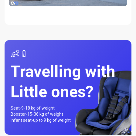
👶🍼
Travelling with
Little ones?
Seat-
9-18 kg of weight
Booster-
15-36 kg of weight
Infant seat-
up to 9 kg of weight