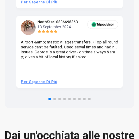
Per Saperne Di Più
Pe
NorthStar10836698363
13 September 2024
Airport &amp; mastic villages transfers. • Top all round
Pr
service can't be faulted. Used serval times and had no
UK
issues. George is a great driver - on time always &am
em
p; gives a bit of local history if asked.
be
ra
t 
we
be
he
Per Saperne Di Più
Pe
om
n 
re
Dai un'occhiata alle nostre