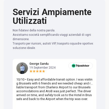
Servizi Ampiamente
Utilizzati
Non fidatevi della nostra parola.
Assistiamo società semplificando viaggi aziendali di ogni
dimensione.
Trasporto per riunioni, autisti VIP, trasporto squadre sportive:
soluzione ideale.
George Sandu
19 September 2024
10/10 • Easy and affordable transit option. I was visitin
Am
g Brussels with 6 friends and we needed cheap and re
va
liable transport from Charleroi Airport to our Brussels
wa
accomodations and AtoB was just perfect. The driver
or
arrived on time, and safely took us to the Hotel in Brus
dr
sels and back to the Airport when the trip was over.