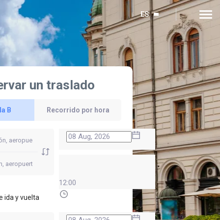
ES
rvar un traslado
la B
Recorrido por hora
12:00
e ida y vuelta