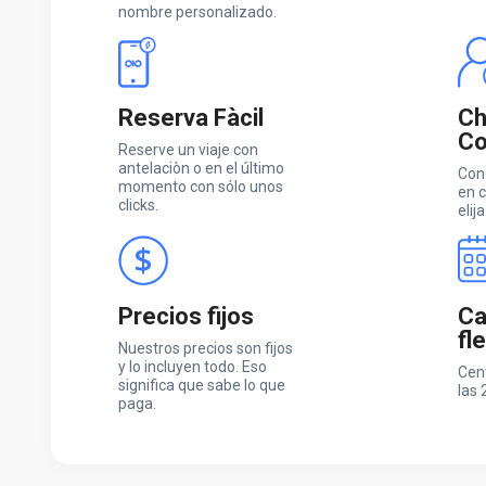
nombre personalizado.
Reserva Fàcil
Ch
Co
Reserve un viaje con
antelaciòn o en el último
Con
momento con sólo unos
en c
clicks.
elija
Precios fijos
Ca
fl
Nuestros precios son fijos
y lo incluyen todo. Eso
Cen
significa que sabe lo que
las 
paga.