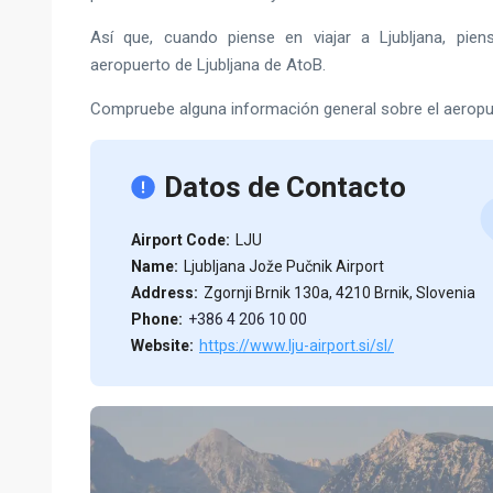
Así que, cuando piense en viajar a Ljubljana, pien
aeropuerto de Ljubljana de AtoB.
Compruebe alguna información general sobre el aeropuer
Datos de Contacto
Airport Code:
LJU
Name:
Ljubljana Jože Pučnik Airport
Address:
Zgornji Brnik 130a, 4210 Brnik, Slovenia
Phone:
+386 4 206 10 00
Website:
https://www.lju-airport.si/sl/