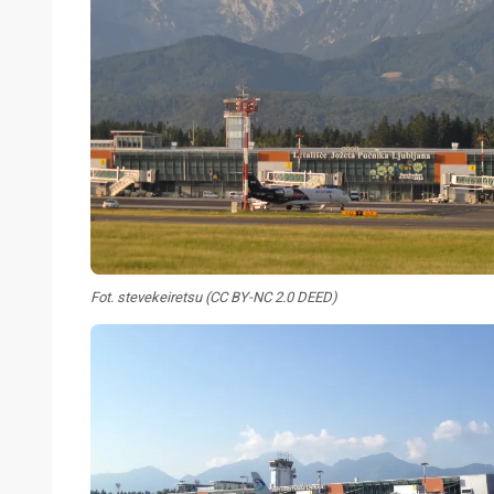
Fot. stevekeiretsu (CC BY-NC 2.0 DEED)