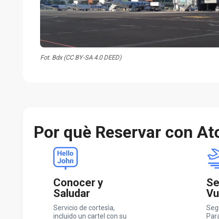
Fot. Bdx (CC BY-SA 4.0 DEED)
Por què Reservar con At
Conocer y
Se
Saludar
Vu
Servicio de cortesìa,
Seg
incluido un cartel con su
Par