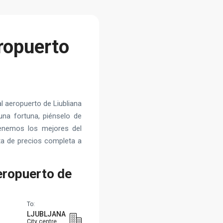
eropuerto
l aeropuerto de Liubliana
una fortuna, piénselo de
tenemos los mejores del
sta de precios completa a
eropuerto de
To:
LJUBLJANA
City centre