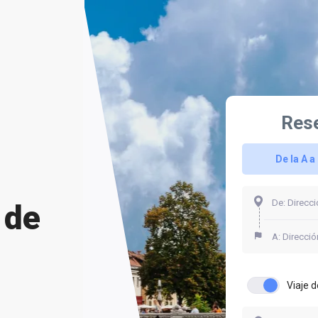
Rese
De la A a 
 de
Viaje d