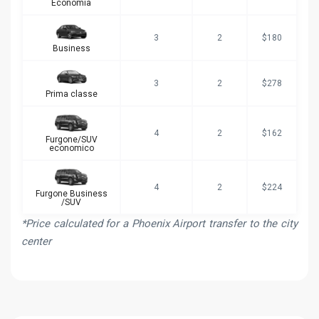
Economia
3
2
$180
Business
3
2
$278
Prima classe
4
2
$162
Furgone/SUV
economico
4
2
$224
Furgone Business
/SUV
*Price calculated for a Phoenix Airport transfer to the city
center