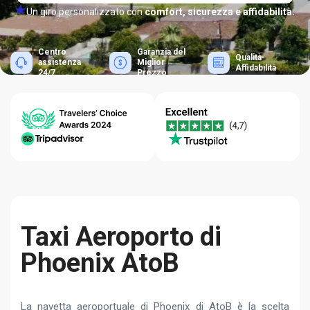
Un giro personalizzato con
comfort, sicurezza e affidabilità.
Centro
Garanzia del
Qualità-
assistenza
Miglior
Affidabilità
24/7
Prezzo
Taxi Aeroporto di
Phoenix AtoB
La navetta aeroportuale di Phoenix di AtoB è la scelta