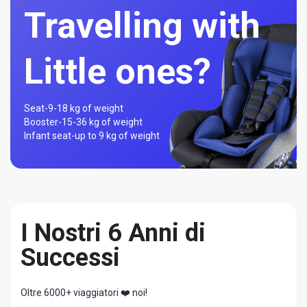
Travelling with
Little ones?
Seat-
9-18 kg of weight
Booster-
15-36 kg of weight
Infant seat-
up to 9 kg of weight
I Nostri 6 Anni di
Successi
Oltre 6000+ viaggiatori ❤️ noi!