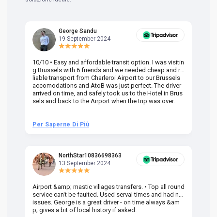
George Sandu
19 September 2024
10/10 • Easy and affordable transit option. I was visitin
Am
g Brussels with 6 friends and we needed cheap and re
va
liable transport from Charleroi Airport to our Brussels
wa
accomodations and AtoB was just perfect. The driver
or
arrived on time, and safely took us to the Hotel in Brus
dr
sels and back to the Airport when the trip was over.
Per Saperne Di Più
Pe
NorthStar10836698363
13 September 2024
Airport &amp; mastic villages transfers. • Top all round
Pr
service can't be faulted. Used serval times and had no
UK
issues. George is a great driver - on time always &am
em
p; gives a bit of local history if asked.
be