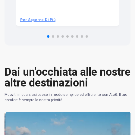
ra
t 
we
be
he
Per Saperne Di Più
Pe
om
n 
re
Dai un'occhiata alle nostre
altre destinazioni
Muoviti in qualsiasi paese in modo semplice ed efficiente con AtoB. Il tuo
comfort è sempre la nostra priorità