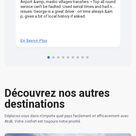
Airport &amp; mastic villages transfers. • Top all round
Pr
service can't be faulted. Used serval times and had no
UK
issues. George is a great driver - on time always &am
em
p; gives a bit of local history if asked.
be
ra
t 
we
be
he
En Savoir Plus
En
om
n 
re
Découvrez nos autres
destinations
Déplacez-vous dans n’importe quel pays facilement et efficacement avec
AtoB. Votre confort est toujours notre priorité.