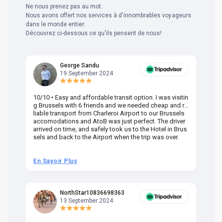
Ne nous prenez pas au mot.
Nous avons offert nos services à d'innombrables voyageurs
dans le monde entier.
Découvrez ci-dessous ce qu'ils pensent de nous!
George Sandu
19 September 2024
10/10 • Easy and affordable transit option. I was visitin
Am
g Brussels with 6 friends and we needed cheap and re
va
liable transport from Charleroi Airport to our Brussels
wa
accomodations and AtoB was just perfect. The driver
or
arrived on time, and safely took us to the Hotel in Brus
dr
sels and back to the Airport when the trip was over.
En Savoir Plus
En
NorthStar10836698363
13 September 2024