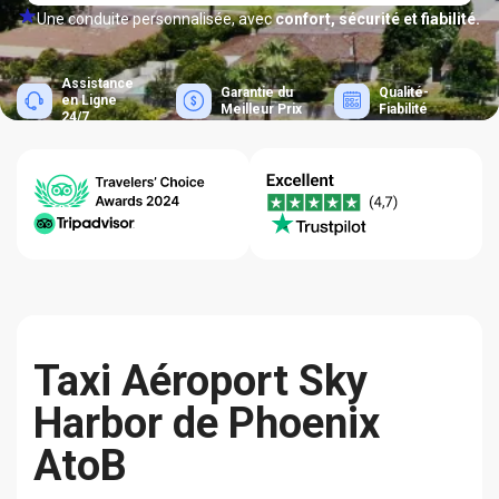
Une conduite personnalisée, avec
confort, sécurité et fiabilité.
Assistance
Garantie du
Qualité-
en Ligne
Meilleur Prix
Fiabilité
24/7
Taxi Aéroport Sky
Harbor de Phoenix
AtoB