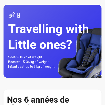
👶🍼
Travelling with
Little ones?
Seat-
9-18 kg of weight
Booster-
15-36 kg of weight
Infant seat-
up to 9 kg of weight
Nos 6 années de