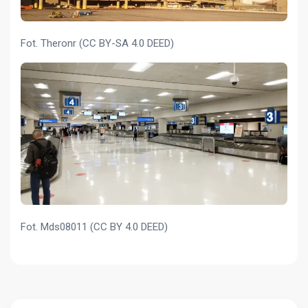
Fot. Theronr (CC BY-SA 4.0 DEED)
Fot. Mds08011 (CC BY 4.0 DEED)