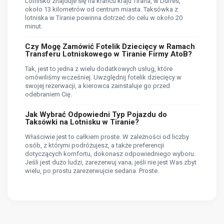
Lotnisko znajduje się na krańcu kraju Tirana, w Durres,
około 13 kilometrów od centrum miasta. Taksówka z
lotniska w Tiranie powinna dotrzeć do celu w około 20
minut.
Czy Mogę Zamówić Fotelik Dziecięcy w Ramach
Transferu Lotniskowego w Tiranie Firmy AtoB?
Tak, jest to jedna z wielu dodatkowych usług, które
omówiliśmy wcześniej. Uwzględnij fotelik dziecięcy w
swojej rezerwacji, a kierowca zainstaluje go przed
odebraniem Cię.
Jak Wybrać Odpowiedni Typ Pojazdu do
Taksówki na Lotnisku w Tiranie?
Właściwie jest to całkiem proste. W zależności od liczby
osób, z którymi podróżujesz, a także preferencji
dotyczących komfortu, dokonasz odpowiedniego wyboru.
Jeśli jest dużo ludzi, zarezerwuj vana; jeśli nie jest Was zbyt
wielu, po prostu zarezerwujcie sedana. Proste.