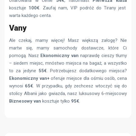
ofiarowana w cenie
54€
, natomiast
Pierwsza klasa
kosztuje
100€
. Zaufaj nam, VIP podróż do Tirany jest
warta każdego centa.
Vany
Ale czekaj, mamy więcej! Masz większą załogę? Nie
martw się, mamy samochody dostawcze, które Ci
pomogą. Nasz
Ekonomiczny van
naprawdę cieszy tłumy
– siedem miejsc, mnóstwo miejsca na bagaż, a wszystko
to za jedyne
55€
. Potrzebujesz dodatkowego miejsca?
Ekonomiczny van+
oferuje miejsce dla ośmiu osób, cena
wynosi
65€
. W przypadku, gdy zechcesz wtoczyć się do
stolicy Albanii jako gwiazda, nasz luksusowy 6-miejscowy
Biznesowy van
kosztuje tylko
95€
.