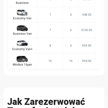
Business
7
6
€48.00
Economy Van
7
6
€100.00
Business Van
8
6
€55.00
Economy Van+
16
16
€94.00
Minibus 16pax
Jak Zarezerwować