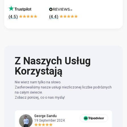
(
4.5
)
(
4.4
)
Z Naszych Usług
Korzystają
Nie wierz nam tylko na słowo.
Zaoferowaliśmy nasze usługi niezliczonej liczbie podróżnych
na całym świecie.
Zobacz poniżej, co o nas myślą!
George Sandu
19 September 2024