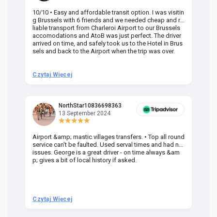
10/10 • Easy and affordable transit option. I was visitin
Am
g Brussels with 6 friends and we needed cheap and re
va
liable transport from Charleroi Airport to our Brussels
wa
accomodations and AtoB was just perfect. The driver
or
arrived on time, and safely took us to the Hotel in Brus
dr
sels and back to the Airport when the trip was over.
Czytaj Więcej
Cz
NorthStar10836698363
13 September 2024
Airport &amp; mastic villages transfers. • Top all round
Pr
service can't be faulted. Used serval times and had no
UK
issues. George is a great driver - on time always &am
em
p; gives a bit of local history if asked.
be
ra
t 
we
be
he
Czytaj Więcej
Cz
om
n 