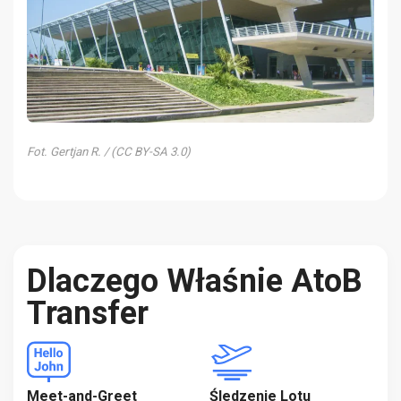
Fot. Gertjan R. / (CC BY-SA 3.0)
Dlaczego Właśnie AtoB
Transfer
Meet-and-Greet
Śledzenie Lotu