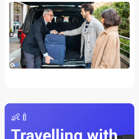
👶🍼
Travelling with