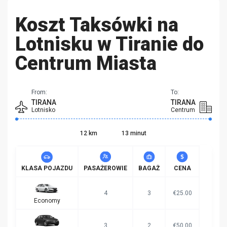
Koszt Taksówki na
Lotnisku w Tiranie do
Centrum Miasta
From:
To:
TIRANA
TIRANA
Lotnisko
Centrum
12 km
13 minut
KLASA POJAZDU
PASAŻEROWIE
BAGAŻ
CENA
4
3
€25.00
Economy
3
2
€50.00