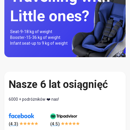
Little ones?
Seat-
9-18 kg of weight
Booster-
15-36 kg of weight
Infant seat-
up to 9 kg of weight
Nasze 6 lat osiągnięć
6000 + podróżników ❤️ nas!
(
4.3
)
(
4.5
)