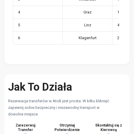
4
Graz
1,036,929
5
Linz
436,018
6
Klagenfurt
209,278
Jak To Działa
Rezerwacja transferów w AtoB jest prosta. W kilku kliknięć
zapewnij sobie bezpieczny i niezawodny transport w
dowolne miejsce.
Zarezerwuj
Otrzymaj
Skontaktuj się z
Transfer
Potwierdzenie
Kierowcą