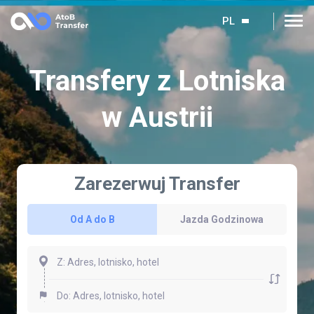
PL
Transfery z Lotniska
w Austrii
Zarezerwuj Transfer
Od A do B
Jazda Godzinowa