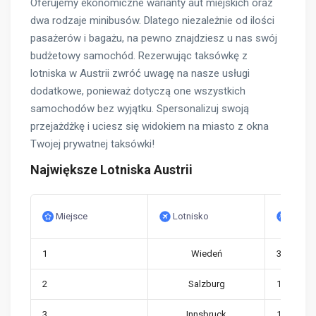
Oferujemy ekonomiczne warianty aut miejskich oraz
dwa rodzaje minibusów. Dlatego niezależnie od ilości
pasażerów i bagażu, na pewno znajdziesz u nas swój
budżetowy samochód. Rezerwując taksówkę z
lotniska w Austrii zwróć uwagę na nasze usługi
dodatkowe, ponieważ dotyczą one wszystkich
samochodów bez wyjątku. Spersonalizuj swoją
przejażdżkę i uciesz się widokiem na miasto z okna
Twojej prywatnej taksówki!
Największe Lotniska Austrii
Miejsce
Lotnisko
Ruch 
1
Wiedeń
31,478,74
2
Salzburg
1,717,991
3
Innsbruck
1,114,471