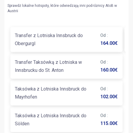
Sprawdź lokalne hotspoty, które odwiedzają inni podróżnicy AtoB w
Austrii
Transfer z Lotniska Innsbruck do
Od
:
T
164.00
€
Obergurgl
Z
Transfer Taksówką z Lotniska w
Od
:
160.00
€
Innsbrucku do St. Anton
Taksówka z Lotniska Innsbruck do
Od
:
102.00
€
Mayrhofen
Taksówka z Lotniska Innsbruck do
Od
:
115.00
€
Sölden