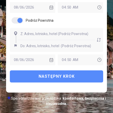
Podróż Powrotna
NASTĘPNY KROK
Spersonalizowana przejażdżka:
komfortowa, bezpieczna i
niezawodna.