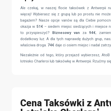
Ale czekaj, w naszej flocie taksówek z Antwerpii na
więcej! Wybierasz się z grupą lub po prostu nie moż
bagażem? Nasze opcje vanów są dla Ciebie pomoc
okazja w
51€
– siedem miejsc siedzących i miejsce n
to przyspieszyć?
Biznesowy van
za
94€
, zamien
dodatkowy luz. A dla tych naprawdę dużych grup, na
właściwa droga.
74€
daje ci osiem miejsc i nadal zatrz
Niezależnie od tego, który przejazd wybierzesz, AtoB
lotnisko Charleroi lub taksówkę w Antwerpii. Rzućmy się
Cena Taksówki z Ant