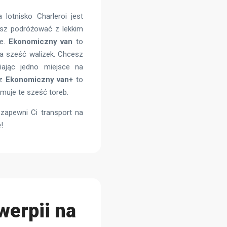
 lotnisko Charleroi jest
esz podróżować z lekkim
ne.
Ekonomiczny van
to
a sześć walizek. Chcesz
iając jedno miejsce na
sz
Ekonomiczny van+
to
ymuje te sześć toreb.
 zapewni Ci transport na
!
werpii na