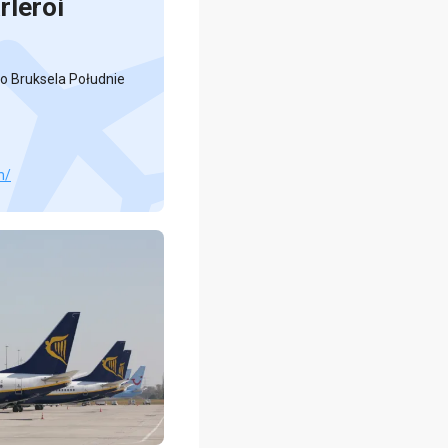
rleroi
ko Bruksela Południe
m/