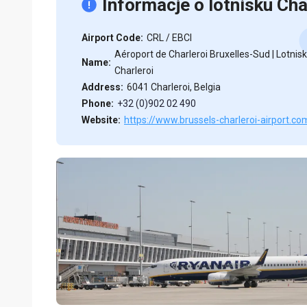
Informacje o lotnisku Cha
Airport Code:
CRL / EBCI
Aéroport de Charleroi Bruxelles-Sud | Lotnis
Name:
Charleroi
Address:
6041 Charleroi, Belgia
Phone:
+32 (0)902 02 490
Website:
https://www.brussels-charleroi-airport.co