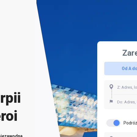
Zar
Od A do
pii
roi
Podróż
niezawodna.