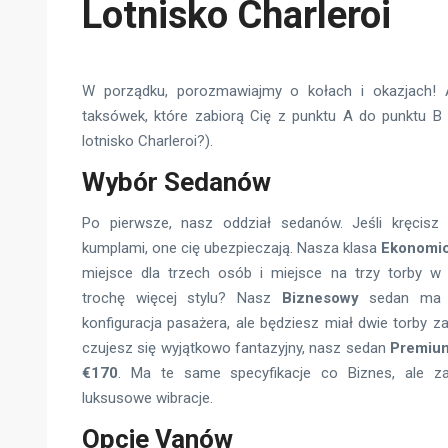
Lotnisko Charleroi
W porządku, porozmawiajmy o kołach i okazjach!
taksówek, które zabiorą Cię z punktu A do punktu B 
lotnisko Charleroi?).
Wybór Sedanów
Po pierwsze, nasz oddział sedanów. Jeśli kręcisz 
kumplami, one cię ubezpieczają. Nasza klasa
Ekonomi
miejsce dla trzech osób i miejsce na trzy torby w 
trochę więcej stylu? Nasz
Biznesowy
sedan ma
konfiguracja pasażera, ale będziesz miał dwie torby zam
czujesz się wyjątkowo fantazyjny, nasz sedan
Premiu
€170
. Ma te same specyfikacje co Biznes, ale z
luksusowe wibracje.
Opcje Vanów