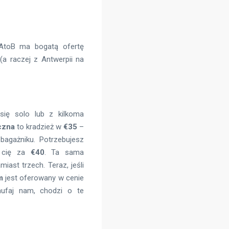
 AtoB ma bogatą ofertę
(a raczej z Antwerpii na
się solo lub z kilkoma
czna
to kradzież w
€35
–
bagażniku. Potrzebujesz
 cię za
€40
. Ta sama
iast trzech. Teraz, jeśli
m
jest oferowany w cenie
aufaj nam, chodzi o te