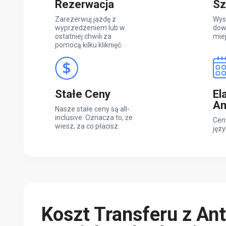
Rezerwacja
Sz
Zarezerwuj jazdę z
Wys
wyprzedzeniem lub w
dow
ostatniej chwili za
mie
pomocą kilku kliknięć.
Stałe Ceny
El
An
Nasze stałe ceny są all-
inclusive. Oznacza to, że
Cen
wiesz, za co płacisz.
języ
Koszt Transferu z Ant