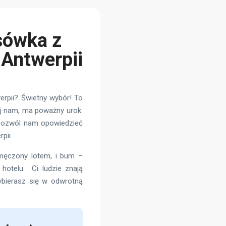
sówka z
 Antwerpii
werpii? Świetny wybór! To
aj nam, ma poważny urok.
 pozwól nam opowiedzieć
pii.
zmęczony lotem, i bum –
hotelu. Ci ludzie znają
 wybierasz się w odwrotną