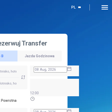
PL
ezerwuj Transfer
 B
Jazda Godzinowa
12:00
 Powrotna