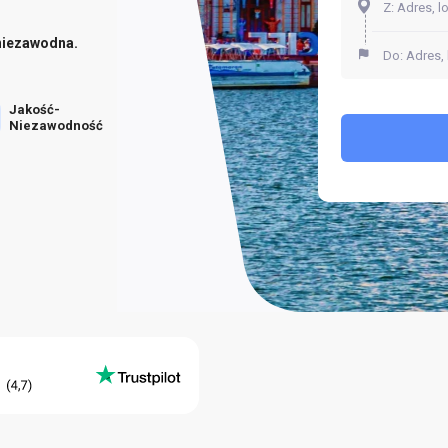
niezawodna.
Jakość-
Niezawodność