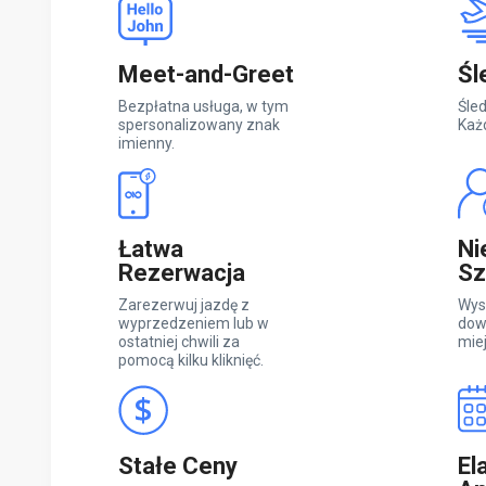
Meet-and-Greet
Śl
Bezpłatna usługa, w tym
Śled
spersonalizowany znak
Każ
imienny.
Łatwa
Ni
Rezerwacja
Sz
Zarezerwuj jazdę z
Wys
wyprzedzeniem lub w
dow
ostatniej chwili za
mie
pomocą kilku kliknięć.
Stałe Ceny
El