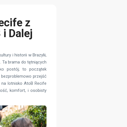
ecife z
i Dalej
tury i historii w Brazylii,
e. Ta brama do tętniących
ko postój; to początek
ą bezproblemowo przejść
u na lotnisko AtoB Recife
ość, komfort, i osobisty