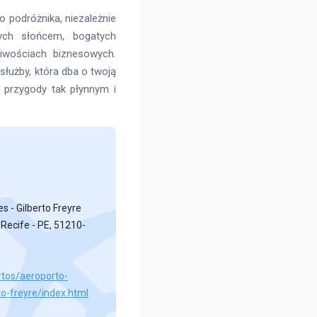
 podróżnika, niezależnie
ych słońcem, bogatych
liwościach biznesowych.
łużby, która dba o twoją
 przygody tak płynnym i
s - Gilberto Freyre
, Recife - PE, 51210-
rtos/aeroporto-
to-freyre/index.html