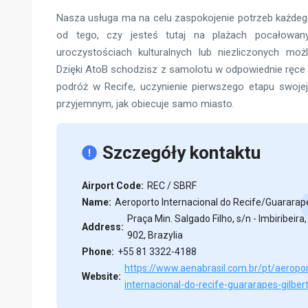
Nasza usługa ma na celu zaspokojenie potrzeb każdego
od tego, czy jesteś tutaj na plażach pocałowan
uroczystościach kulturalnych lub niezliczonych moż
Dzięki AtoB schodzisz z samolotu w odpowiednie ręce s
podróż w Recife, uczynienie pierwszego etapu swojej
przyjemnym, jak obiecuje samo miasto.
Szczegóły kontaktu
Airport Code:
REC / SBRF
Name:
Aeroporto Internacional do Recife/Guararape
Praça Min. Salgado Filho, s/n - Imbiribeira
Address:
902, Brazylia
Phone:
+55 81 3322-4188
https://www.aenabrasil.com.br/pt/aeropo
Website:
internacional-do-recife-guararapes-gilber