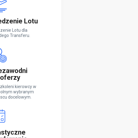
edzenie Lotu
zenie Lotu dla
dego Transferu.
ezawodni
oferzy
zkoleni kierowcy w
olnym wybranym
jscu docelowym.
astyczne