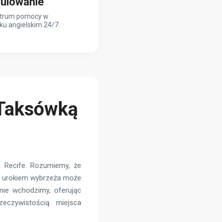
ulowanie
trum pomocy w
ku angielskim 24/7.
 Taksówką
ka Recife. Rozumiemy, że
 i urokiem wybrzeża może
nie wchodzimy, oferując
eczywistością miejsca