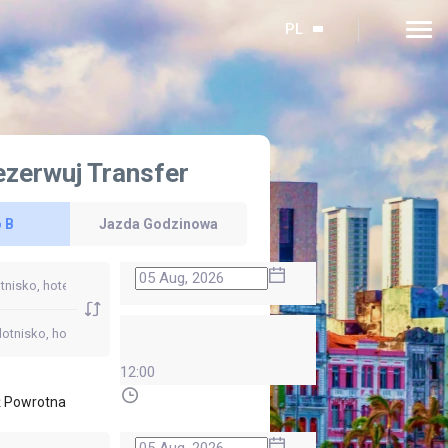
PL
ezerwuj Transfer
 B
Jazda Godzinowa
12:00
 Powrotna