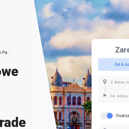
Zar
Transfery Lotniskowe na Belo Horizonte Pampulha Carlos Drummond de Andrade
Od A do
owe
Podróż
rade