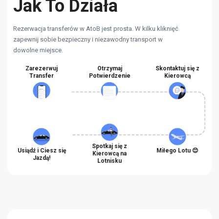
Jak To Działa
Rezerwacja transferów w AtoB jest prosta. W kilku kliknięć
zapewnij sobie bezpieczny i niezawodny transport w
dowolne miejsce.
Zarezerwuj
Otrzymaj
Skontaktuj się z
Transfer
Potwierdzenie
Kierowcą
Spotkaj się z
Usiądź i Ciesz się
Miłego Lotu 😊
Kierowcą na
Jazdą!
Lotnisku