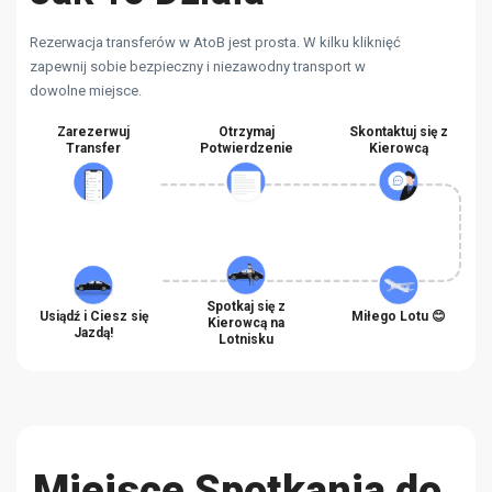
Rezerwacja transferów w AtoB jest prosta. W kilku kliknięć
zapewnij sobie bezpieczny i niezawodny transport w
dowolne miejsce.
Zarezerwuj
Otrzymaj
Skontaktuj się z
Transfer
Potwierdzenie
Kierowcą
Spotkaj się z
Usiądź i Ciesz się
Miłego Lotu 😊
Kierowcą na
Jazdą!
Lotnisku
Miejsce Spotkania do