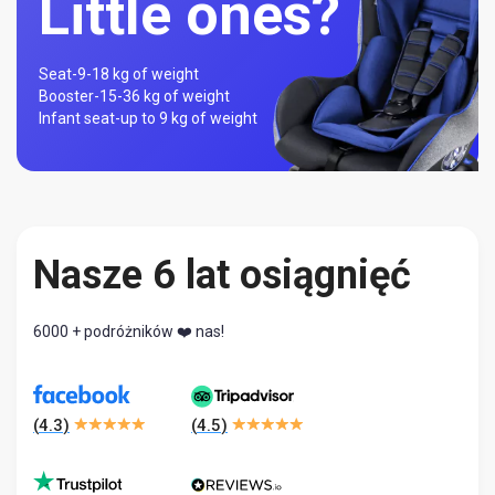
Little ones?
Seat-
9-18 kg of weight
Booster-
15-36 kg of weight
Infant seat-
up to 9 kg of weight
Nasze 6 lat osiągnięć
6000 + podróżników ❤️ nas!
(
4.3
)
(
4.5
)