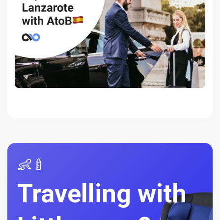
👶🍼
Travelling with