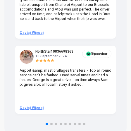
liable transport from Charleroi Airport to our Brussels
wa
accomodations and AtoB was just perfect. The driver
or
arrived on time, and safely took us to the Hotel in Brus
dr
sels and back to the Airport when the trip was over.
Czytaj Więcej
Cz
NorthStar10836698363
13 September 2024
Airport &amp; mastic villages transfers. • Top all round
Pr
service can't be faulted. Used serval times and had no
UK
issues. George is a great driver - on time always &am
em
p; gives a bit of local history if asked.
be
ra
t 
we
be
he
Czytaj Więcej
Cz
om
n 
re