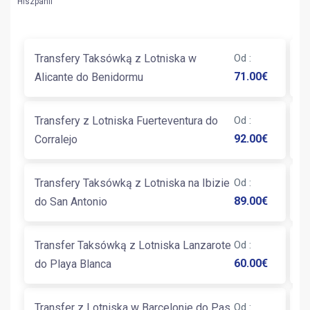
Hiszpanii
Transfery Taksówką z Lotniska w
Od
:
T
71.00
€
Alicante do Benidormu
A
Transfery z Lotniska Fuerteventura do
Od
:
T
92.00
€
Corralejo
S
Transfery Taksówką z Lotniska na Ibizie
Od
:
T
89.00
€
do San Antonio
B
Transfer Taksówką z Lotniska Lanzarote
Od
:
T
60.00
€
do Playa Blanca
P
Transfer z Lotniska w Barcelonie do Pas
Od
: