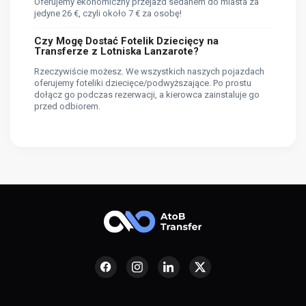
Oferujemy ekonomiczny przejazd sedanem do miasta za
jedyne 26 €, czyli około 7 € za osobę!
Czy Mogę Dostać Fotelik Dziecięcy na
Transferze z Lotniska Lanzarote?
Rzeczywiście możesz. We wszystkich naszych pojazdach
oferujemy foteliki dziecięce/podwyższające. Po prostu
dołącz go podczas rezerwacji, a kierowca zainstaluje go
przed odbiorem.