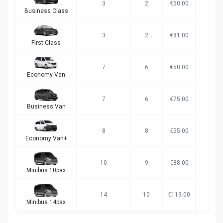
3
2
€50.00
Business Class
3
2
€81.00
First Class
7
6
€50.00
Economy Van
7
6
€75.00
Business Van
8
8
€55.00
Economy Van+
10
9
€88.00
Minibus 10pax
14
10
€119.00
Minibus 14pax