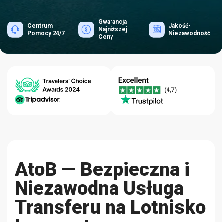
Gwarancja
Centrum
Jakość-
Najniższej
Pomocy 24/7
Niezawodność
Ceny
AtoB — Bezpieczna i
Niezawodna Usługa
Transferu na Lotnisko