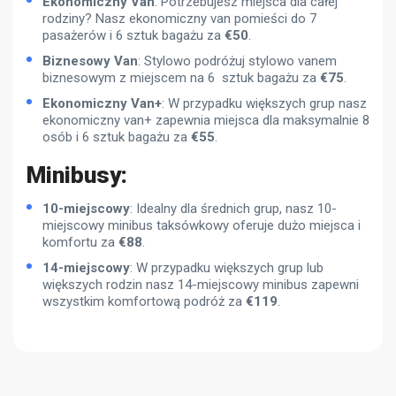
Ekonomiczny Van
: Potrzebujesz miejsca dla całej
rodziny? Nasz ekonomiczny van pomieści do 7
pasażerów i 6 sztuk bagażu za
€
50
.
Biznesowy Van
: Stylowo podróżuj stylowo vanem
biznesowym z miejscem na 6 sztuk bagażu za
€
75
.
Ekonomiczny Van+
: W przypadku większych grup nasz
ekonomiczny van+ zapewnia miejsca dla maksymalnie 8
osób i 6 sztuk bagażu za
€
55
.
Minibusy:
10-miejscowy
: Idealny dla średnich grup, nasz 10-
miejscowy minibus taksówkowy oferuje dużo miejsca i
komfortu za
€
88
.
14-miejscowy
: W przypadku większych grup lub
większych rodzin nasz 14-miejscowy minibus zapewni
wszystkim komfortową podróż za
€
119
.