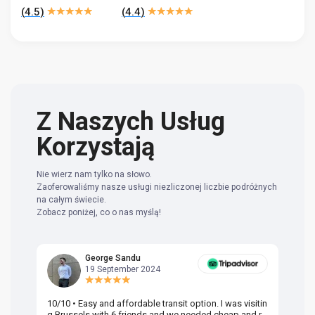
(
4.5
)
(
4.4
)
Z Naszych Usług
Korzystają
Nie wierz nam tylko na słowo.
Zaoferowaliśmy nasze usługi niezliczonej liczbie podróżnych
na całym świecie.
Zobacz poniżej, co o nas myślą!
George Sandu
19 September 2024
10/10 • Easy and affordable transit option. I was visitin
Am
g Brussels with 6 friends and we needed cheap and re
va