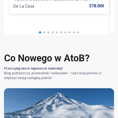
T
378.00
€
De La Casa
T
Co Nowego w AtoB?
Przeczytaj nasze najnowsze materiały!
Blogi podróżnicze, przewodniki i wskazówki – nasz blog pomoże Ci
ulepszyć swoją następną podróż!