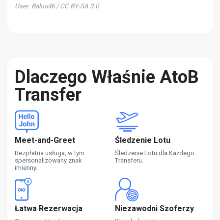
User: Balou46 / CC BY-SA 3.0
Dlaczego Właśnie AtoB
Transfer
Meet-and-Greet
Śledzenie Lotu
Bezpłatna usługa, w tym
Śledzenie Lotu dla Każdego
spersonalizowany znak
Transferu.
imienny.
Łatwa Rezerwacja
Niezawodni Szoferzy