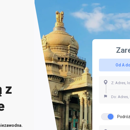
Zar
Od A do
 z
e
Podróż
niezawodna.