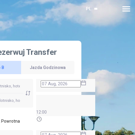
PL
ezerwuj Transfer
 B
Jazda Godzinowa
12:00
 Powrotna