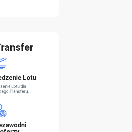
ransfer
edzenie Lotu
zenie Lotu dla
dego Transferu.
ezawodni
oferzy