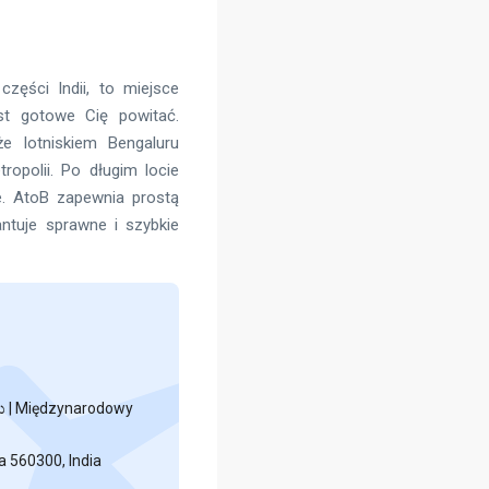
części Indii, to miejsce
est gotowe Cię powitać.
e lotniskiem Bengaluru
ropolii. Po długim locie
. AtoB zapewnia prostą
antuje sprawne i szybkie
ರು | Międzynarodowy
a 560300, India