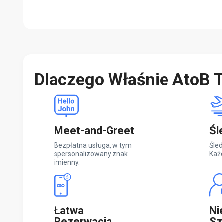
Dlaczego Właśnie AtoB T
Meet-and-Greet
Śl
Bezpłatna usługa, w tym
Śled
spersonalizowany znak
Każ
imienny.
Łatwa
Ni
Rezerwacja
Sz