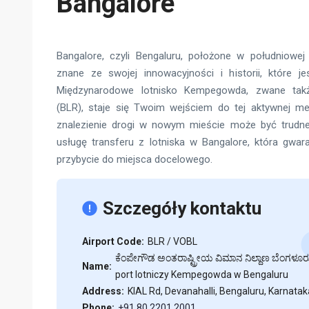
Bangalore
Bangalore, czyli Bengaluru, położone w południowej 
znane ze swojej innowacyjności i historii, które j
Międzynarodowe lotnisko Kempegowda, zwane takż
(BLR), staje się Twoim wejściem do tej aktywnej met
znalezienie drogi w nowym mieście może być trudne
usługę transferu z lotniska w Bangalore, która gwar
przybycie do miejsca docelowego.
Szczegóły kontaktu
Airport Code:
BLR / VOBL
ಕೆಂಪೇಗೌಡ ಅಂತರಾಷ್ಟ್ರೀಯ ವಿಮಾನ ನಿಲ್ದಾಣ ಬೆಂಗಳೂ
Name:
port lotniczy Kempegowda w Bengaluru
Address:
KIAL Rd, Devanahalli, Bengaluru, Karnatak
Phone:
+91 80 2201 2001