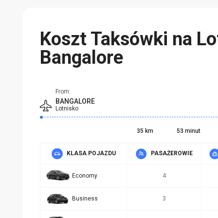
Koszt Taksówki na Lo
Bangalore
From:
BANGALORE
Lotnisko
35 km
53 minut
KLASA POJAZDU
PASAŻEROWIE
Economy
4
Business
3