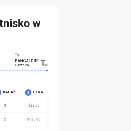
tnisko w
To:
BANGALORE
Centrum
BAGAŻ
CENA
3
$38.00
2
$125.00