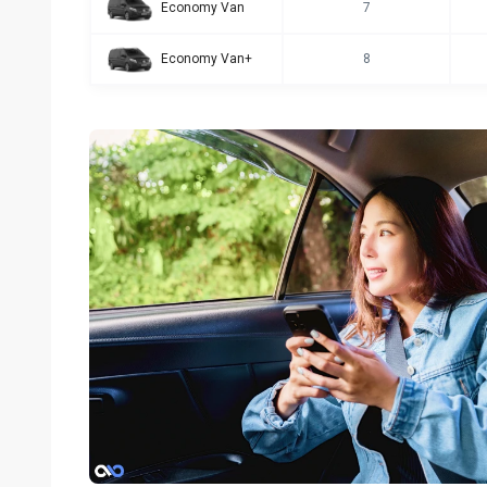
Economy Van
7
Economy Van+
8