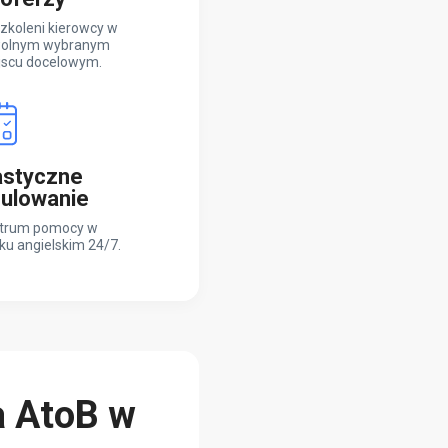
zkoleni kierowcy w
olnym wybranym
jscu docelowym.
astyczne
ulowanie
trum pomocy w
ku angielskim 24/7.
a AtoB w