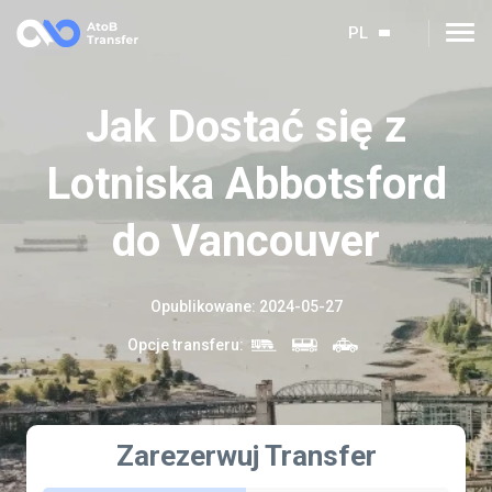
PL
Jak Dostać się z
Lotniska Abbotsford
do Vancouver
Opublikowane
:
2024-05-27
Opcje transferu
:
Zarezerwuj Transfer