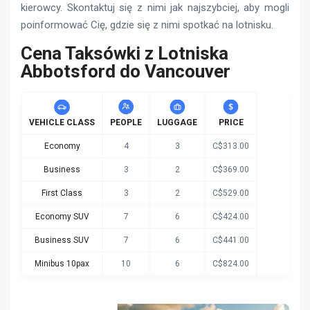
kierowcy. Skontaktuj się z nimi jak najszybciej, aby mogli
poinformować Cię, gdzie się z nimi spotkać na lotnisku.
Cena Taksówki z Lotniska
Abbotsford do Vancouver
VEHICLE CLASS
PEOPLE
LUGGAGE
PRICE
Economy
4
3
C$313.00
Business
3
2
C$369.00
First Class
3
2
C$529.00
Economy SUV
7
6
C$424.00
Business SUV
7
6
C$441.00
Minibus 10pax
10
6
C$824.00