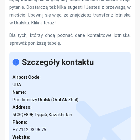
pytanie. Dostarczą też kilka sugestii! Jesteś z przewagą w
mieście! Upewnij się więc, że znajdziesz transfer z lotniska
w Uralsku. Kliknij teraz!
Dla tych, którzy chcą poznać dane kontaktowe lotniska,
sprawdź poniższą tabelę.
Szczegóły kontaktu
Airport Code:
URA
Name:
Port lotniczy Uralsk (Oral Ak Zhol)
Address:
5G3Q+89F, Тұқпай, Kazakhstan
Phone:
+7 7112 93 96 75
Website: