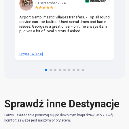
13 September 2024
Airport &amp; mastic villages transfers. • Top all round
Pr
service can't be faulted. Used serval times and had no
UK
issues. George is a great driver - on time always &am
em
p; gives a bit of local history if asked.
be
ra
t 
we
be
he
Czytaj Więcej
Cz
om
n 
re
Sprawdź inne Destynacje
Łatwo i skutecznie poruszaj się po dowolnym kraju dzięki AtoB. Twój
komfort zawsze jest naszym priorytetem.