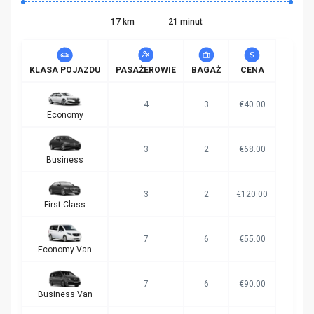
17 km
21 minut
KLASA POJAZDU
PASAŻEROWIE
BAGAŻ
CENA
4
3
€40.00
Economy
3
2
€68.00
Business
3
2
€120.00
First Class
7
6
€55.00
Economy Van
7
6
€90.00
Business Van