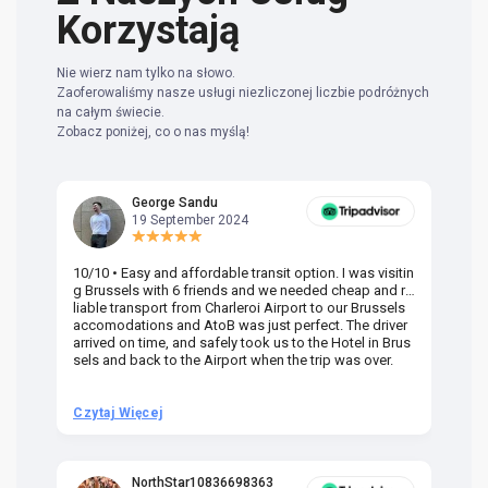
Korzystają
Nie wierz nam tylko na słowo.
Zaoferowaliśmy nasze usługi niezliczonej liczbie podróżnych
na całym świecie.
Zobacz poniżej, co o nas myślą!
George Sandu
19 September 2024
10/10 • Easy and affordable transit option. I was visitin
Am
g Brussels with 6 friends and we needed cheap and re
va
liable transport from Charleroi Airport to our Brussels
wa
accomodations and AtoB was just perfect. The driver
or
arrived on time, and safely took us to the Hotel in Brus
dr
sels and back to the Airport when the trip was over.
Czytaj Więcej
Cz
NorthStar10836698363