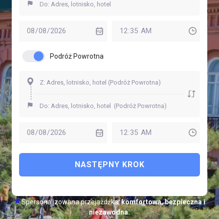
Podróż Powrotna
NASTĘPNY KROK
Spersonalizowana przejażdżka:
komfortowa, bezpieczna i
niezawodna.