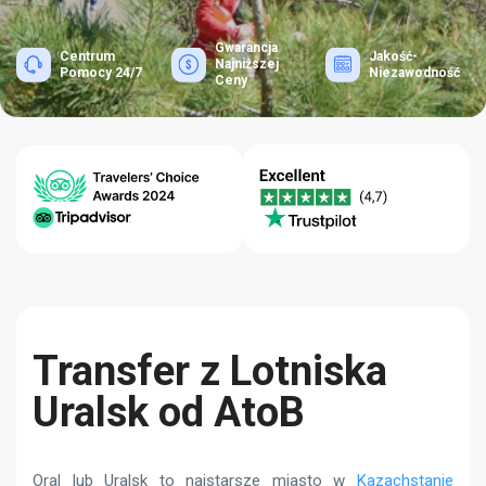
Gwarancja
Centrum
Jakość-
Najniższej
Pomocy 24/7
Niezawodność
Ceny
Transfer z Lotniska
Uralsk od AtoB
Oral lub Uralsk to najstarsze miasto w
Kazachstanie