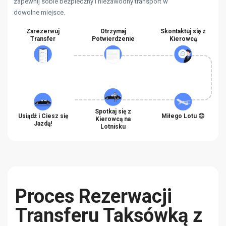
zapewnij sobie bezpieczny i niezawodny transport w
dowolne miejsce.
Zarezerwuj
Otrzymaj
Skontaktuj się z
Transfer
Potwierdzenie
Kierowcą
Spotkaj się z
Usiądź i Ciesz się
Miłego Lotu 😊
Kierowcą na
Jazdą!
Lotnisku
Proces Rezerwacji
Transferu Taksówką z