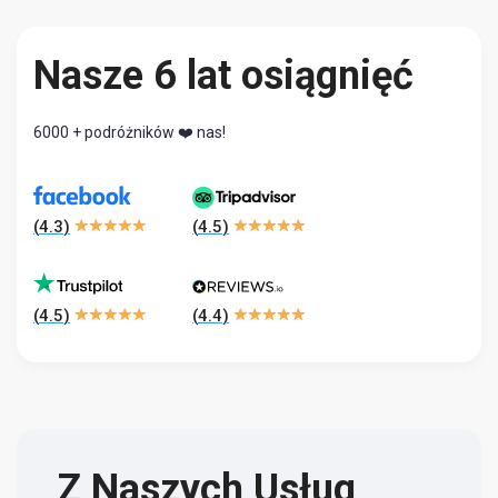
Nasze 6 lat osiągnięć
6000 + podróżników ❤️ nas!
(
4.3
)
(
4.5
)
(
4.5
)
(
4.4
)
Z Naszych Usług