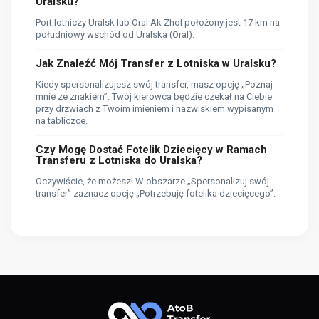
Uralsku?
Port lotniczy Uralsk lub Oral Ak Zhol położony jest 17 km na
południowy wschód od Uralska (Oral).
Jak Znaleźć Mój Transfer z Lotniska w Uralsku?
Kiedy spersonalizujesz swój transfer, masz opcję „Poznaj
mnie ze znakiem”. Twój kierowca będzie czekał na Ciebie
przy drzwiach z Twoim imieniem i nazwiskiem wypisanym
na tabliczce.
Czy Mogę Dostać Fotelik Dziecięcy w Ramach
Transferu z Lotniska do Uralska?
Oczywiście, że możesz! W obszarze „Spersonalizuj swój
transfer” zaznacz opcję „Potrzebuję fotelika dziecięcego”.