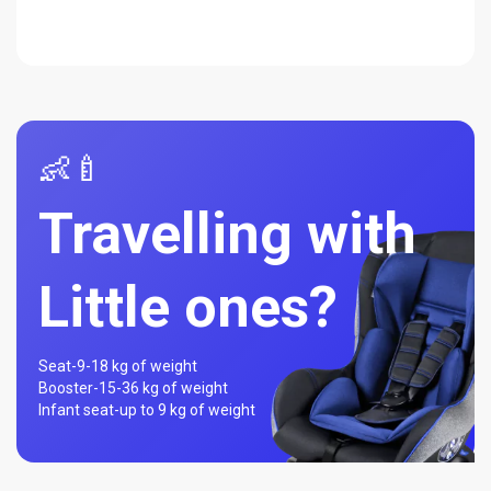
👶🍼
Travelling with
Little ones?
Seat-
9-18 kg of weight
Booster-
15-36 kg of weight
Infant seat-
up to 9 kg of weight