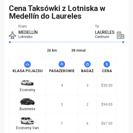
Cena Taksówki z Lotniska w
Medellín do Laureles
From:
To:
MEDELLÍN
LAURELES
Lotnisko
Centrum
26 km
38 minut
KLASA POJAZDU
PASAŻEROWIE
BAGAŻ
CENA
4
3
$35.00
Economy
3
2
$94.00
Business
7
6
$67.00
Economy Van