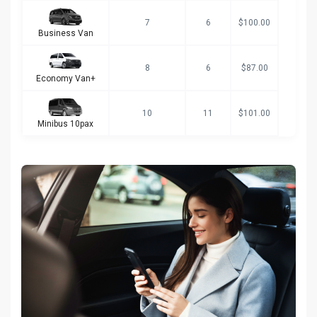
7
6
$100.00
Business Van
8
6
$87.00
Economy Van+
10
11
$101.00
Minibus 10pax