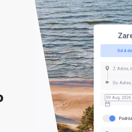
Zar
Od A do
o
Podróż