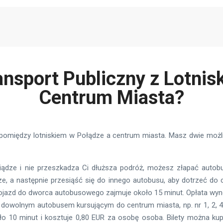
ansport Publiczny z Lotnis
Centrum Miasta?
zny pomiędzy lotniskiem w Połądze a centrum miasta. Masz dwie moż
iądze i nie przeszkadza Ci dłuższa podróż, możesz złapać autob
 a następnie przesiąść się do innego autobusu, aby dotrzeć do 
 dojazd do dworca autobusowego zajmuje około 15 minut. Opłata wyn
wolnym autobusem kursującym do centrum miasta, np. nr 1, 2, 4,
o 10 minut i kosztuje 0,80 EUR za osobę osoba. Bilety można ku