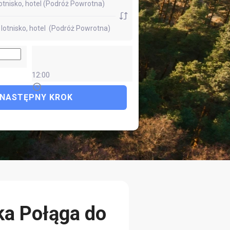
12:00
NASTĘPNY KROK
ka Połąga do