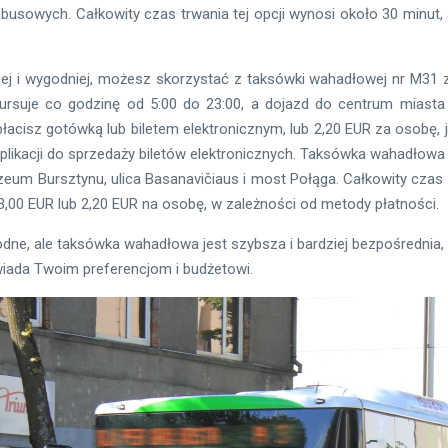
busowych. Całkowity czas trwania tej opcji wynosi około 30 minut, 
ej i wygodniej, możesz skorzystać z taksówki wahadłowej nr M31 
rsuje co godzinę od 5:00 do 23:00, a dojazd do centrum miasta 
płacisz gotówką lub biletem elektronicznym, lub 2,20 EUR za osobę, je
plikacji do sprzedaży biletów elektronicznych. Taksówka wahadłowa 
zeum Bursztynu, ulica Basanavičiaus i most Połąga. Całkowity czas t
 3,00 EUR lub 2,20 EUR na osobę, w zależności od metody płatności.
dne, ale taksówka wahadłowa jest szybsza i bardziej bezpośrednia, a
wiada Twoim preferencjom i budżetowi.