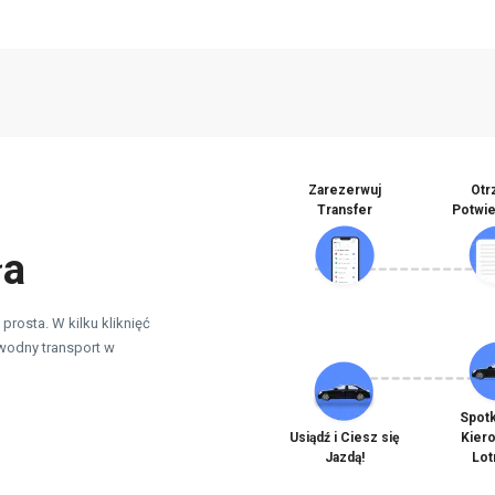
Zarezerwuj
Otr
Transfer
Potwi
ła
prosta. W kilku kliknięć
wodny transport w
Spotk
Usiądź i Ciesz się
Kier
Jazdą!
Lot