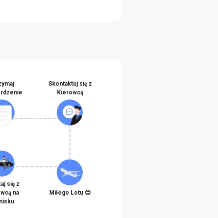
zymaj
Skontaktuj się z
erdzenie
Kierowcą
aj się z
owcą na
Miłego Lotu 😊
nisku