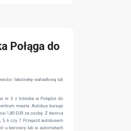
ka Połąga do
liwości: taksówkę wahadłową lub
us nr 3 z lotniska w Połądze do
centrum miasta. Autobus kursuje
osi 1,80 EUR za osobę. Z dworca
 5, 6 czy 7. Przejazd autobusem
pić u kierowcy lub w automatach