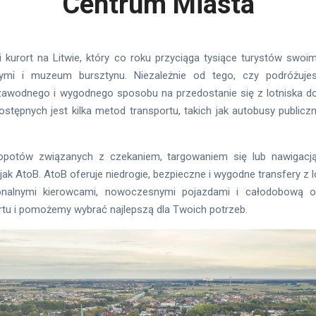
Centrum Miasta
kurort na Litwie, który co roku przyciąga tysiące turystów swoim
ymi i muzeum bursztynu. Niezależnie od tego, czy podróżuje
ezawodnego i wygodnego sposobu na przedostanie się z lotniska do
 Dostępnych jest kilka metod transportu, takich jak autobusy publicz
kłopotów związanych z czekaniem, targowaniem się lub nawigacj
ej jak AtoB. AtoB oferuje niedrogie, bezpieczne i wygodne transfery 
onalnymi kierowcami, nowoczesnymi pojazdami i całodobową ob
tu i pomożemy wybrać najlepszą dla Twoich potrzeb.