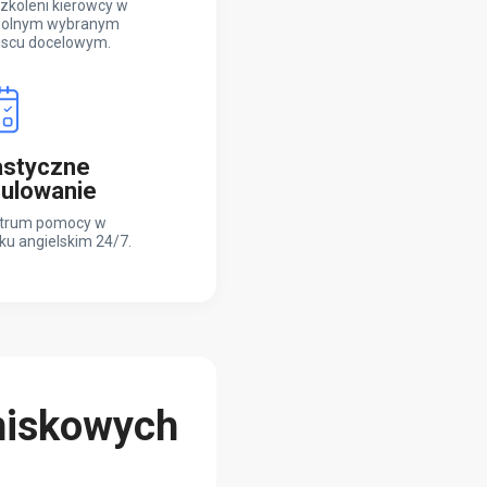
zkoleni kierowcy w
olnym wybranym
jscu docelowym.
astyczne
ulowanie
trum pomocy w
ku angielskim 24/7.
niskowych