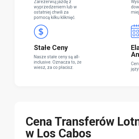
Zarezerwuj jazdę z
Wys
wyprzedzeniem lub w
dow
ostatniej chwili za
mie
pomocą kilku kliknięć.
Stałe Ceny
El
An
Nasze stałe ceny są all-
inclusive. Oznacza to, że
Cen
wiesz, za co płacisz.
języ
Cena Transferów Lot
w Los Cabos