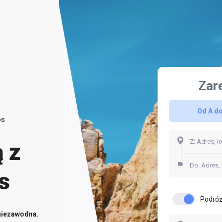
Zar
Od A do
os
 z
s
Podróż
niezawodna.