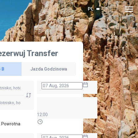
PL
ezerwuj Transfer
 B
Jazda Godzinowa
12:00
 Powrotna