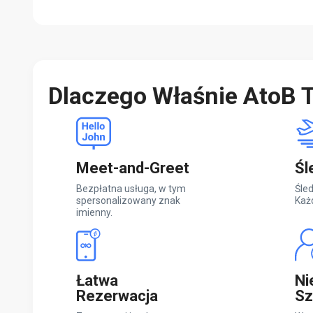
Dlaczego Właśnie AtoB T
Meet-and-Greet
Śl
Bezpłatna usługa, w tym
Śled
spersonalizowany znak
Każ
imienny.
Łatwa
Ni
Rezerwacja
Sz