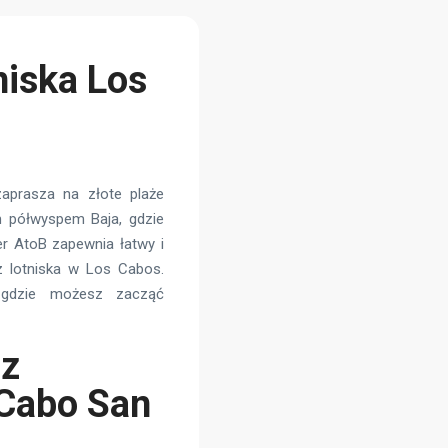
niska Los
aprasza na złote plaże
m półwyspem Baja, gdzie
er AtoB zapewnia łatwy i
z lotniska w Los Cabos.
 gdzie możesz zacząć
 z
 Cabo San