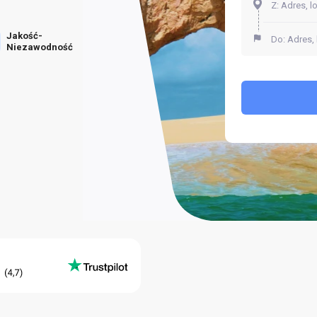
Jakość-
Niezawodność