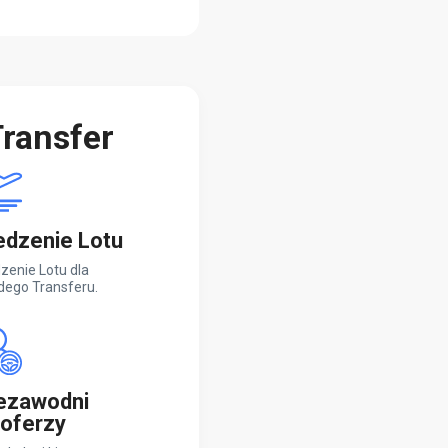
ransfer
edzenie Lotu
zenie Lotu dla
dego Transferu.
ezawodni
oferzy