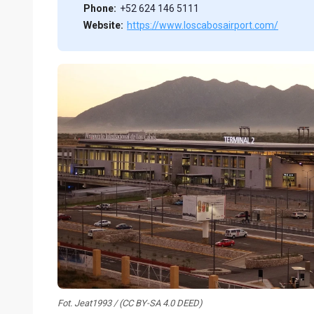
Phone:
+52 624 146 5111
Website:
https://www.loscabosairport.com/
Fot. Jeat1993 / (CC BY-SA 4.0 DEED)