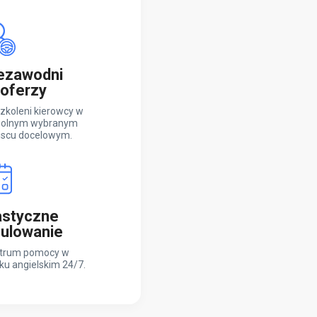
ezawodni
oferzy
zkoleni kierowcy w
olnym wybranym
jscu docelowym.
astyczne
ulowanie
trum pomocy w
ku angielskim 24/7.