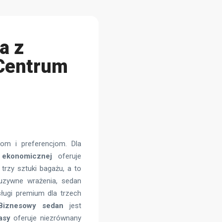
a z
 Centrum
om i preferencjom. Dla
 ekonomicznej
oferuje
rzy sztuki bagażu, a to
kluzywne wrażenia, sedan
sługi premium dla trzech
Biznesowy sedan
jest
asy
oferuje niezrównany