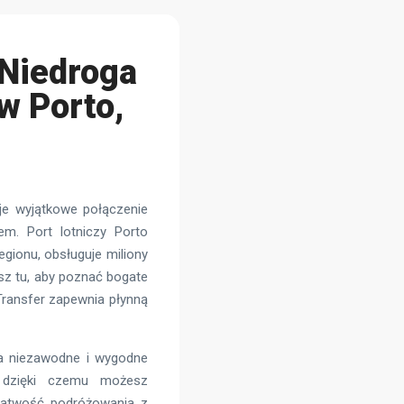
 Niedroga
w Porto,
uje wyjątkowe połączenie
em. Port lotniczy Porto
gionu, obsługuje miliony
sz tu, aby poznać bogate
Transfer zapewnia płynną
ia niezawodne i wygodne
, dzięki czemu możesz
łatwość podróżowania z