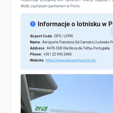
AtoB, zaufanym partnerem w Porto.
Informacje o lotnisku w 
Airport Code:
OPO / LPPR
Name:
Aeroporto Francisco Sá Carneiro | Lotnisko F
Address:
4470-558 Vila Nova da Telha, Portugalia
Phone:
+351 22 943 2400
Website:
https://www.aeroportoporto.pt/