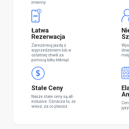
imienny.
Łatwa
Ni
Rezerwacja
Sz
Zarezerwuj jazdę z
Wys
wyprzedzeniem lub w
dow
ostatniej chwili za
mie
pomocą kilku kliknięć.
Stałe Ceny
El
An
Nasze stałe ceny są all-
inclusive. Oznacza to, że
Cen
wiesz, za co płacisz.
języ