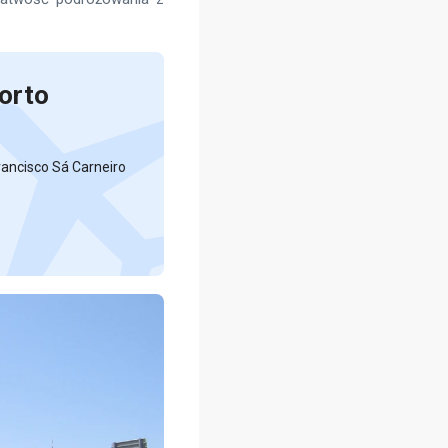
Porto
rancisco Sá Carneiro