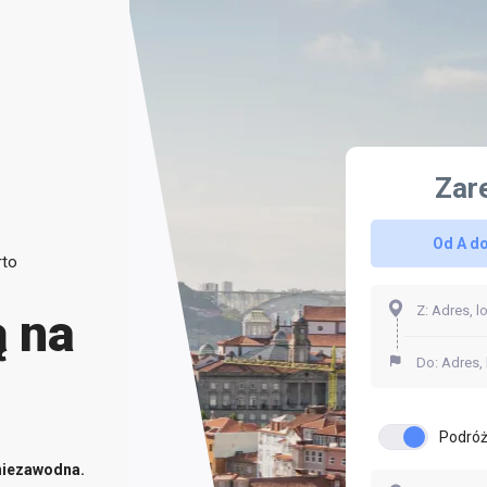
Zar
Od A do
rto
ą na
Podróż
niezawodna.