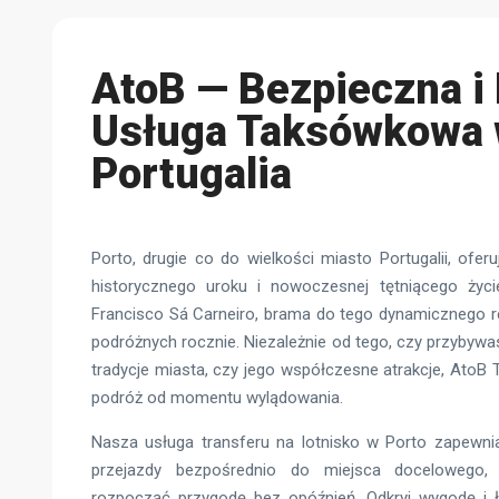
AtoB — Bezpieczna i
Usługa Taksówkowa 
Portugalia
Porto, drugie co do wielkości miasto Portugalii, ofer
historycznego uroku i nowoczesnej tętniącego życi
Francisco Sá Carneiro, brama do tego dynamicznego re
podróżnych rocznie. Niezależnie od tego, czy przybywa
tradycje miasta, czy jego współczesne atrakcje, AtoB 
podróż od momentu wylądowania.
Nasza usługa transferu na lotnisko w Porto zapewn
przejazdy bezpośrednio do miejsca docelowego
rozpocząć przygodę bez opóźnień. Odkryj wygodę i 