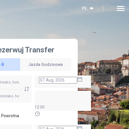
PL
ezerwuj Transfer
 B
Jazda Godzinowa
12:00
 Powrotna