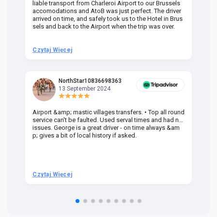
liable transport from Charleroi Airport to our Brussels
wa
accomodations and AtoB was just perfect. The driver
or
arrived on time, and safely took us to the Hotel in Brus
dr
sels and back to the Airport when the trip was over.
Czytaj Więcej
Cz
NorthStar10836698363
13 September 2024
Airport &amp; mastic villages transfers. • Top all round
Pr
service can't be faulted. Used serval times and had no
UK
issues. George is a great driver - on time always &am
em
p; gives a bit of local history if asked.
be
ra
t 
we
be
he
Czytaj Więcej
Cz
om
n 
re