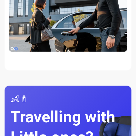
👶🍼
Travelling with