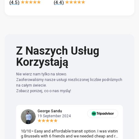
(
4.5
)
(
4.4
)
Z Naszych Usług
Korzystają
Nie wierz nam tylko na słowo.
Zaoferowaliśmy nasze usługi niezliczonej liczbie podróżnych
na całym świecie.
Zobacz poniżej, co o nas myślą!
George Sandu
19 September 2024
10/10 • Easy and affordable transit option. I was visitin
Am
g Brussels with 6 friends and we needed cheap and re
va