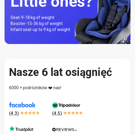
Little ones?
Seat-
9-18 kg of weight
Booster-
15-36 kg of weight
Infant seat-
up to 9 kg of weight
Nasze 6 lat osiągnięć
6000 + podróżników ❤️ nas!
(
4.3
)
(
4.5
)