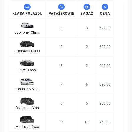
KLASA POJAZDU
PASAŻEROWIE
BAGAŻ
CENA
3
3
€22.00
Economy Class
3
2
€32.00
Business Class
3
2
€62.00
First Class
7
6
€30.00
Economy Van
6
6
€58.00
Business Van
14
10
€43.00
Minibus 14pax