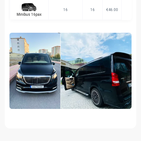
16
16
€46.00
Minibus 16pax