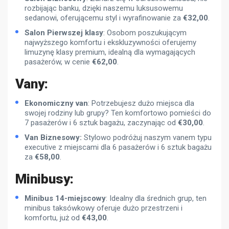
rozbijając banku, dzięki naszemu luksusowemu
sedanowi, oferującemu styl i wyrafinowanie za
€
32,00
.
Salon Pierwszej klasy
: Osobom poszukującym
najwyższego komfortu i ekskluzywności oferujemy
limuzynę klasy premium, idealną dla wymagających
pasażerów, w cenie
€
62,00
.
Vany:
Ekonomiczny van
: Potrzebujesz dużo miejsca dla
swojej rodziny lub grupy? Ten komfortowo pomieści do
7 pasażerów i 6 sztuk bagażu, zaczynając od
€
30,00
.
Van Biznesowy:
Stylowo podróżuj naszym vanem typu
executive z miejscami dla 6 pasażerów i 6 sztuk bagażu
za
€
58,00
.
Minibusy:
Minibus 14-miejscowy
: Idealny dla średnich grup, ten
minibus taksówkowy oferuje dużo przestrzeni i
komfortu, już od
€
43,00
.