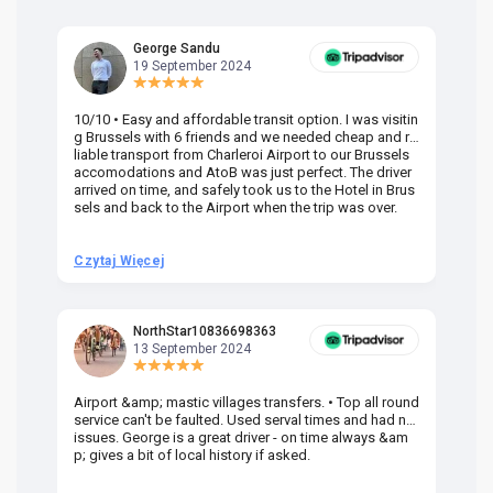
George Sandu
19 September 2024
10/10 • Easy and affordable transit option. I was visitin
Am
g Brussels with 6 friends and we needed cheap and re
va
liable transport from Charleroi Airport to our Brussels
wa
accomodations and AtoB was just perfect. The driver
or
arrived on time, and safely took us to the Hotel in Brus
dr
sels and back to the Airport when the trip was over.
Czytaj Więcej
Cz
NorthStar10836698363
13 September 2024
Airport &amp; mastic villages transfers. • Top all round
Pr
service can't be faulted. Used serval times and had no
UK
issues. George is a great driver - on time always &am
em
p; gives a bit of local history if asked.
be
ra
t 