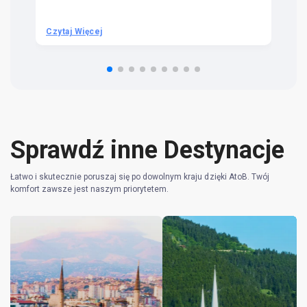
we
be
he
Czytaj Więcej
Cz
om
n 
re
Sprawdź inne Destynacje
Łatwo i skutecznie poruszaj się po dowolnym kraju dzięki AtoB. Twój
komfort zawsze jest naszym priorytetem.