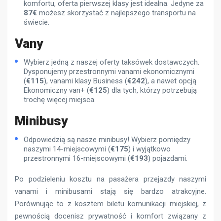
komfortu, oferta pierwszej klasy jest idealna. Jedyne za
87€
możesz skorzystać z najlepszego transportu na
świecie.
Vany
Wybierz jedną z naszej oferty taksówek dostawczych.
Dysponujemy przestronnymi vanami ekonomicznymi
(
€115
), vanami klasy Business (
€242
), a nawet opcją
Ekonomiczny van+ (
€125
) dla tych, którzy potrzebują
trochę więcej miejsca.
Minibusy
Odpowiedzią są nasze minibusy! Wybierz pomiędzy
naszymi 14-miejscowymi (
€175
) i wyjątkowo
przestronnymi 16-miejscowymi (
€193
) pojazdami.
Po podzieleniu kosztu na pasażera przejazdy naszymi
vanami i minibusami stają się bardzo atrakcyjne.
Porównując to z kosztem biletu komunikacji miejskiej, z
pewnością docenisz prywatność i komfort związany z