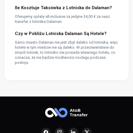
Ile Kosztuje Taksówka z Lotniska do Dalaman?
Oferujemy opłatę all-inclusive za jedyne 34,00 € za nasz
transfer z lotniska Dalaman.
Czy w Pobliżu Lotniska Dalaman Są Hotele?
Samo miasto Dalaman nie jest zbyt daleko od lotniska, więc
hotele w tym mieście nie są daleko. W przeciwieństwie do
innych lotnisk, to lotnisko nie posiada własnego hotelu, co
oznacza, że ​​nie będzie możliwości noclegu podczas
postoju.