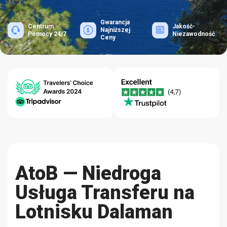
Gwarancja
Centrum
Jakość-
Najniższej
Pomocy 24/7
Niezawodność
Ceny
AtoB — Niedroga
Usługa Transferu na
Lotnisku Dalaman