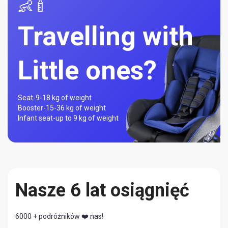
👶🍼
Travelling with
Little ones?
Seat-
9-18 kg of weight
Booster-
15-36 kg of weight
Infant seat-
up to 9 kg of weight
Nasze 6 lat osiągnięć
6000 + podróżników ❤️ nas!