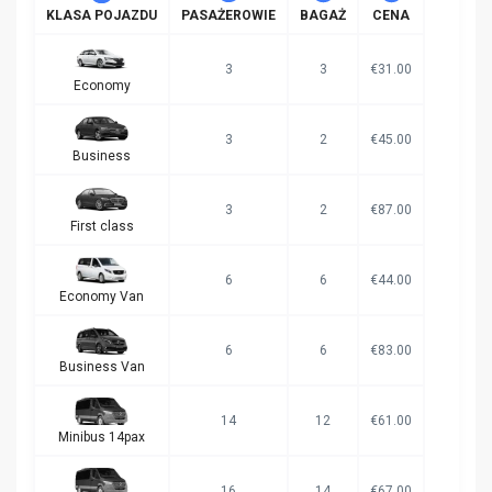
KLASA POJAZDU
PASAŻEROWIE
BAGAŻ
CENA
3
3
€31.00
Economy
3
2
€45.00
Business
3
2
€87.00
First class
6
6
€44.00
Economy Van
6
6
€83.00
Business Van
14
12
€61.00
Minibus 14pax
16
14
€67.00