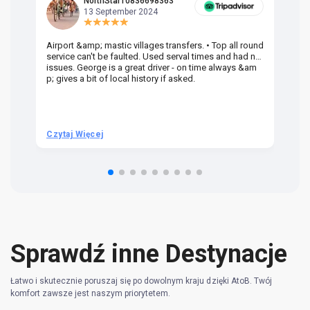
NorthStar10836698363
13 September 2024
Airport &amp; mastic villages transfers. • Top all round
Pr
service can't be faulted. Used serval times and had no
UK
issues. George is a great driver - on time always &am
em
p; gives a bit of local history if asked.
be
ra
t 
we
be
he
Czytaj Więcej
Cz
om
n 
re
Sprawdź inne Destynacje
Łatwo i skutecznie poruszaj się po dowolnym kraju dzięki AtoB. Twój
komfort zawsze jest naszym priorytetem.