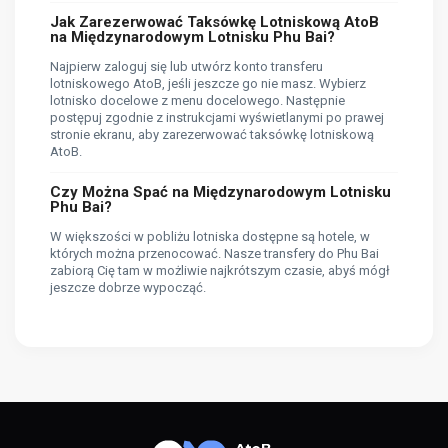
Jak Zarezerwować Taksówkę Lotniskową AtoB
na Międzynarodowym Lotnisku Phu Bai?
Najpierw zaloguj się lub utwórz konto transferu
lotniskowego AtoB, jeśli jeszcze go nie masz. Wybierz
lotnisko docelowe z menu docelowego. Następnie
postępuj zgodnie z instrukcjami wyświetlanymi po prawej
stronie ekranu, aby zarezerwować taksówkę lotniskową
AtoB.
Czy Można Spać na Międzynarodowym Lotnisku
Phu Bai?
W większości w pobliżu lotniska dostępne są hotele, w
których można przenocować. Nasze transfery do Phu Bai
zabiorą Cię tam w możliwie najkrótszym czasie, abyś mógł
jeszcze dobrze wypocząć.