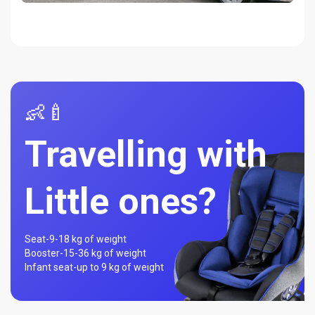
👶🍼
Travelling with
Little ones?
Seat-
9-18 kg of weight
Booster-
15-36 kg of weight
Infant seat-
up to 9 kg of weight