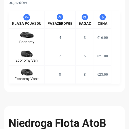
pojazdów.
KLASA POJAZDU
PASAŻEROWIE
BAGAŻ
CENA
4
3
€16.00
Economy
7
6
€21.00
Economy Van
8
8
€23.00
Economy Van+
Niedroga Flota AtoB