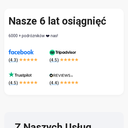
Nasze 6 lat osiągnięć
6000 + podróżników ❤️ nas!
(
4.3
)
(
4.5
)
(
4.5
)
(
4.4
)
Z Naszych Usług