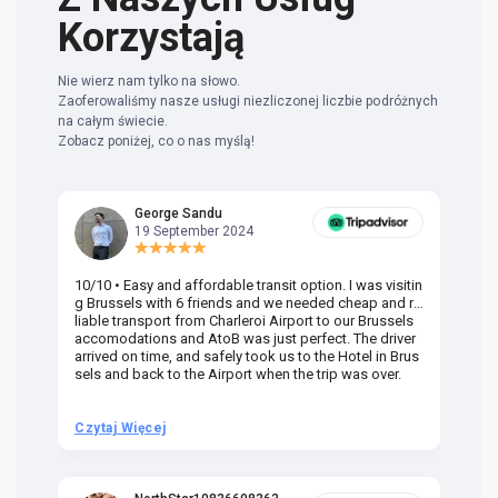
Korzystają
Nie wierz nam tylko na słowo.
Zaoferowaliśmy nasze usługi niezliczonej liczbie podróżnych
na całym świecie.
Zobacz poniżej, co o nas myślą!
George Sandu
19 September 2024
10/10 • Easy and affordable transit option. I was visitin
Am
g Brussels with 6 friends and we needed cheap and re
va
liable transport from Charleroi Airport to our Brussels
wa
accomodations and AtoB was just perfect. The driver
or
arrived on time, and safely took us to the Hotel in Brus
dr
sels and back to the Airport when the trip was over.
Czytaj Więcej
Cz