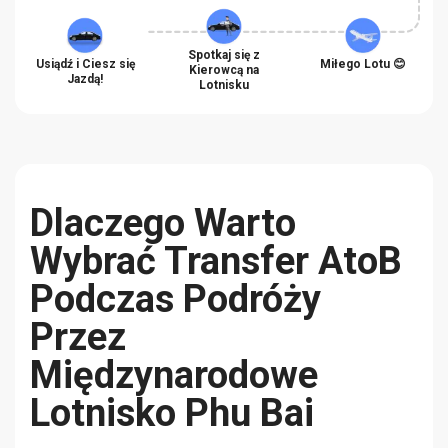
Spotkaj się z
Usiądź i Ciesz się
Miłego Lotu 😊
Kierowcą na
Jazdą!
Lotnisku
Dlaczego Warto
Wybrać Transfer AtoB
Podczas Podróży
Przez
Międzynarodowe
Lotnisko Phu Bai