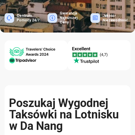
Gwarancja
Centrum
Jakość-
Najniższej
Pomocy 24/7
Niezawodność
Ceny
Poszukaj Wygodnej
Taksówki na Lotnisku
w Da Nang