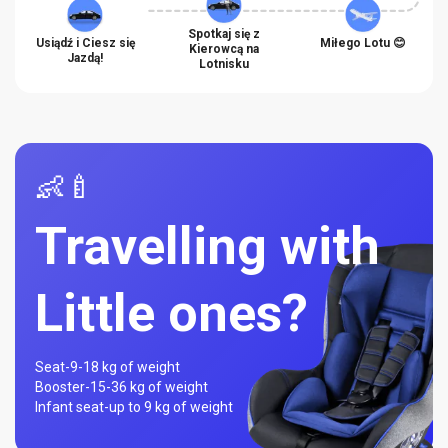
Spotkaj się z
Usiądź i Ciesz się
Miłego Lotu 😊
Kierowcą na
Jazdą!
Lotnisku
👶🍼
Travelling with
Little ones?
Seat-
9-18 kg of weight
Booster-
15-36 kg of weight
Infant seat-
up to 9 kg of weight