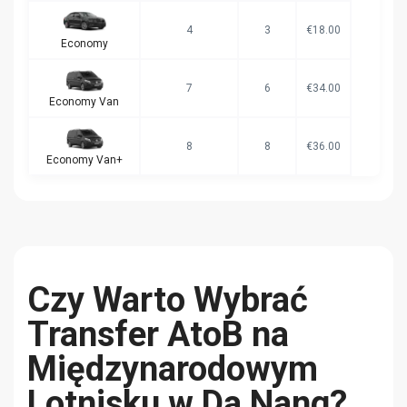
4
3
€18.00
Economy
7
6
€34.00
Economy Van
8
8
€36.00
Economy Van+
Czy Warto Wybrać
Transfer AtoB na
Międzynarodowym
Lotnisku w Da Nang?