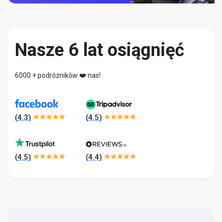
Nasze 6 lat osiągnięć
6000 + podróżników ❤️ nas!
(
4.3
)
(
4.5
)
(
4.5
)
(
4.4
)