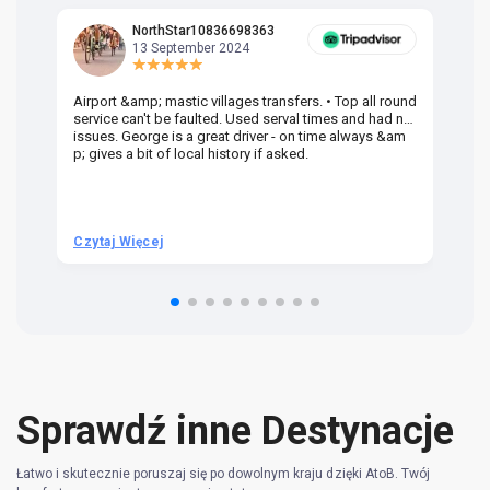
NorthStar10836698363
13 September 2024
Airport &amp; mastic villages transfers. • Top all round
Pr
service can't be faulted. Used serval times and had no
UK
issues. George is a great driver - on time always &am
em
p; gives a bit of local history if asked.
be
ra
t 
we
be
he
Czytaj Więcej
Cz
om
n 
re
Sprawdź inne Destynacje
Łatwo i skutecznie poruszaj się po dowolnym kraju dzięki AtoB. Twój