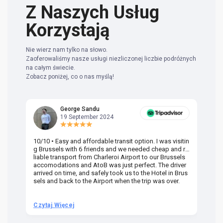
Z Naszych Usług
Korzystają
Nie wierz nam tylko na słowo.
Zaoferowaliśmy nasze usługi niezliczonej liczbie podróżnych
na całym świecie.
Zobacz poniżej, co o nas myślą!
George Sandu
19 September 2024
10/10 • Easy and affordable transit option. I was visitin
Am
g Brussels with 6 friends and we needed cheap and re
va
liable transport from Charleroi Airport to our Brussels
wa
accomodations and AtoB was just perfect. The driver
or
arrived on time, and safely took us to the Hotel in Brus
dr
sels and back to the Airport when the trip was over.
Czytaj Więcej
Cz