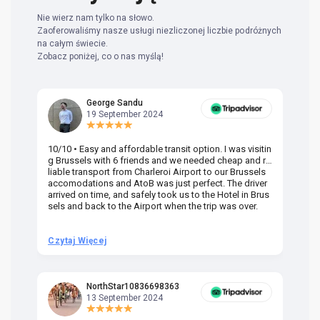
Nie wierz nam tylko na słowo.
Zaoferowaliśmy nasze usługi niezliczonej liczbie podróżnych
na całym świecie.
Zobacz poniżej, co o nas myślą!
George Sandu
19 September 2024
10/10 • Easy and affordable transit option. I was visitin
Am
g Brussels with 6 friends and we needed cheap and re
va
liable transport from Charleroi Airport to our Brussels
wa
accomodations and AtoB was just perfect. The driver
or
arrived on time, and safely took us to the Hotel in Brus
dr
sels and back to the Airport when the trip was over.
Czytaj Więcej
Cz
NorthStar10836698363
13 September 2024