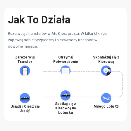
Jak To Działa
Rezerwacja transferów w AtoB jest prosta. W kilku kliknięć
zapewnij sobie bezpieczny i niezawodny transport w
dowolne miejsce.
Zarezerwuj
Otrzymaj
Skontaktuj się z
Transfer
Potwierdzenie
Kierowcą
Spotkaj się z
Usiądź i Ciesz się
Miłego Lotu 😊
Kierowcą na
Jazdą!
Lotnisku