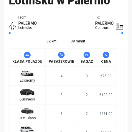
Lotnisku w Palermo
From:
To:
PALERMO
PALERMO
Lotnisko
Centrum
32 km
38 minut
KLASA POJAZDU
PASAŻEROWIE
BAGAŻ
CENA
4
3
€75.00
Economy
3
2
€103.00
Business
3
2
€231.00
First Class