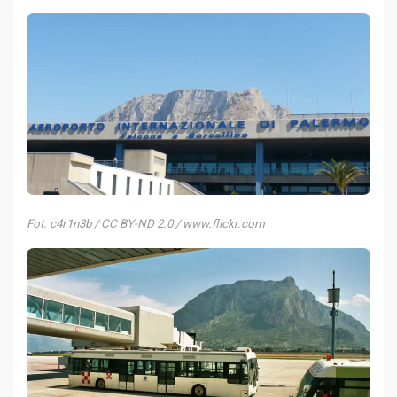
Fot. c4r1n3b / CC BY-ND 2.0 / www.flickr.com