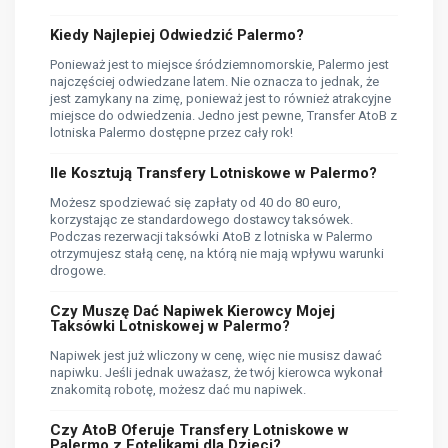
Kiedy Najlepiej Odwiedzić Palermo?
Ponieważ jest to miejsce śródziemnomorskie, Palermo jest
najczęściej odwiedzane latem. Nie oznacza to jednak, że
jest zamykany na zimę, ponieważ jest to również atrakcyjne
miejsce do odwiedzenia. Jedno jest pewne, Transfer AtoB z
lotniska Palermo dostępne przez cały rok!
Ile Kosztują Transfery Lotniskowe w Palermo?
Możesz spodziewać się zapłaty od 40 do 80 euro,
korzystając ze standardowego dostawcy taksówek.
Podczas rezerwacji taksówki AtoB z lotniska w Palermo
otrzymujesz stałą cenę, na którą nie mają wpływu warunki
drogowe.
Czy Muszę Dać Napiwek Kierowcy Mojej
Taksówki Lotniskowej w Palermo?
Napiwek jest już wliczony w cenę, więc nie musisz dawać
napiwku. Jeśli jednak uważasz, że twój kierowca wykonał
znakomitą robotę, możesz dać mu napiwek.
Czy AtoB Oferuje Transfery Lotniskowe w
Palermo z Fotelikami dla Dzieci?