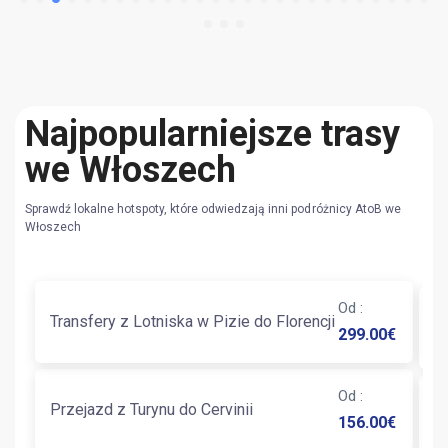
Najpopularniejsze trasy
we Włoszech
Sprawdź lokalne hotspoty, które odwiedzają inni podróżnicy AtoB we
Włoszech
Od
:
Transfery z Lotniska w Pizie do Florencji
T
299.00
€
Od
:
T
Przejazd z Turynu do Cervinii
156.00
€
P