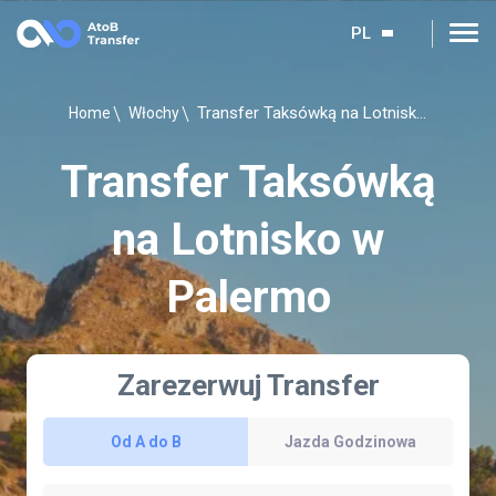
PL
Transfer Taksówką na Lotnisko w Palermo
Home
Włochy
Transfer Taksówką
na Lotnisko w
Palermo
Zarezerwuj Transfer
Od A do B
Jazda Godzinowa