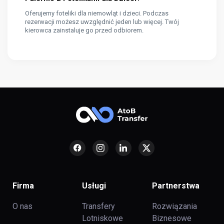
Oferujemy foteliki dla niemowląt i dzieci. Podczas
rezerwacji możesz uwzględnić jeden lub więcej. Twój
kierowca zainstaluje go przed odbiorem.
Firma
Usługi
Partnerstwa
O nas
Transfery
Rozwiązania
Lotniskowe
Biznesowe