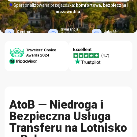
Spersonalizowana przejażdżka:
komfortowa, bezpieczna i
niezawodna.
Gwarancja
Centrum
Jakość-
Najniższej
Pomocy 24/7
Niezawodność
Ceny
AtoB — Niedroga i
Bezpieczna Usługa
Transferu na Lotnisko