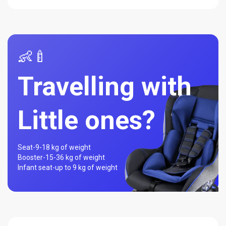
👶🍼
Travelling with
Little ones?
Seat-
9-18 kg of weight
Booster-
15-36 kg of weight
Infant seat-
up to 9 kg of weight