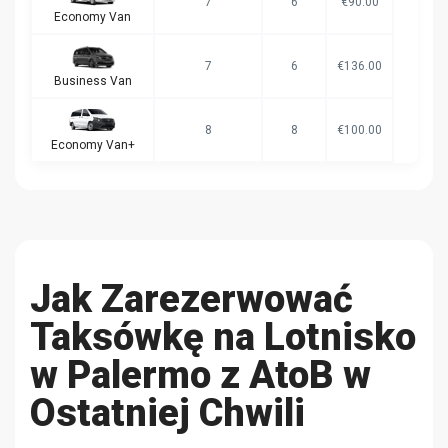
7
6
€90.00
Economy Van
7
6
€136.00
Business Van
8
8
€100.00
Economy Van+
Jak Zarezerwować
Taksówkę na Lotnisko
w Palermo z AtoB w
Ostatniej Chwili