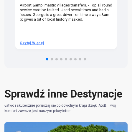
Airport &amp; mastic villages transfers. • Top all round
Pr
service can't be faulted. Used serval times and had no
UK
issues. George is a great driver - on time always &am
em
p; gives a bit of local history if asked.
be
ra
t 
we
be
he
Czytaj Więcej
Cz
om
n 
re
Sprawdź inne Destynacje
Łatwo i skutecznie poruszaj się po dowolnym kraju dzięki AtoB. Twój
komfort zawsze jest naszym priorytetem.