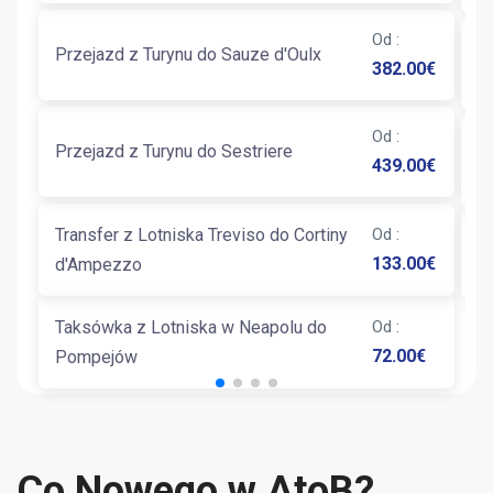
Od
:
Przejazd z Turynu do Sauze d'Oulx
T
382.00
€
Od
:
T
Przejazd z Turynu do Sestriere
439.00
€
P
Transfer z Lotniska Treviso do Cortiny
Od
:
T
133.00
€
d'Ampezzo
Taksówka z Lotniska w Neapolu do
Od
:
72.00
€
Pompejów
Co Nowego w AtoB?