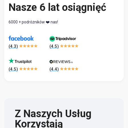
Nasze 6 lat osiągnięć
6000 + podróżników ❤️ nas!
(
4.3
)
(
4.5
)
(
4.5
)
(
4.4
)
Z Naszych Usług
Korzystają